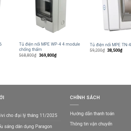
+
+
6
Tủ điện nổi MPE WP-4 4 module
Tủ điện nổi MPE TN-
chống thấm
Giá
Giá
59,200
₫
38,500
₫
gốc
hiện
Giá
Giá
568,800
₫
369,800
₫
là:
tại
gốc
hiện
59,200₫.
là:
là:
tại
38,5
568,800₫.
là:
₫.
369,800₫.
ỚI
CHÍNH SÁCH
Hướng dẫn thanh toán
ivi cho đại lý tháng 11/2025
Thông tin vận chuyển
ếu sáng dân dụng Paragon