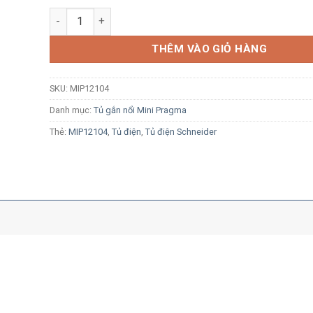
Tủ điện nổi Schneider Resi9 MP MIP12104 4 module n
THÊM VÀO GIỎ HÀNG
SKU:
MIP12104
Danh mục:
Tủ gắn nổi Mini Pragma
Thẻ:
MIP12104
,
Tủ điện
,
Tủ điện Schneider