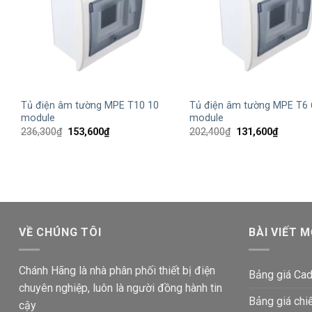
+
+
Tủ điện âm tường MPE T10 10
Tủ điện âm tường MPE T6 
module
module
Giá
Giá
Giá
Giá
236,300
₫
153,600
₫
202,400
₫
131,600
₫
gốc
hiện
gốc
hiện
là:
tại
là:
tại
236,300₫.
là:
202,400₫.
là:
153,600₫.
131,600
VỀ CHÚNG TÔI
BÀI VIẾT M
Chánh Hãng là nhà phân phối thiết bị điện
Bảng giá Cad
chuyên nghiệp, luôn là người đồng hành tin
Bảng giá chi
cậy