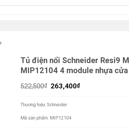
a
Tủ điện nổi Schneider Resi9 
MIP12104 4 module nhựa cửa 
Giá
Giá
522,500
₫
263,400
₫
gốc
hiện
là:
tại
Thương hiệu: Schneider
522,500₫.
là:
263,400₫.
Mã sản phẩm: MIP12104