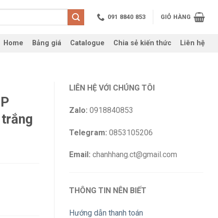
091 8840 853
GIỎ HÀNG
Home
Bảng giá
Catalogue
Chia sẻ kiến thức
Liên hệ
LIÊN HỆ VỚI CHÚNG TÔI
MP
Zalo:
0918840853
trắng
Telegram:
0853105206
Email:
chanhhang.ct@gmail.com
THÔNG TIN NÊN BIẾT
Hướng dẫn thanh toán