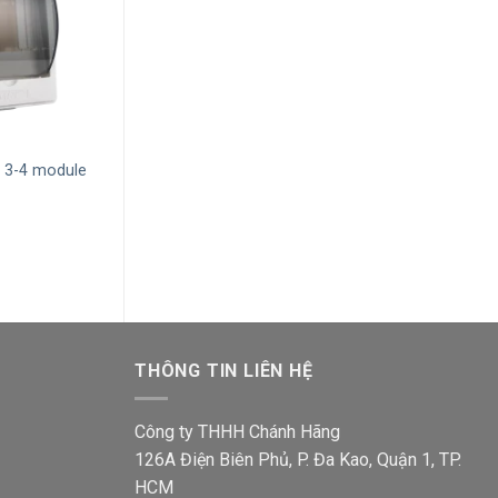
+
+
Tủ điện âm tường MPE T20 20
Tủ điện nổi MP
4 3-4 module
module
module chống 
Giá
Giá
Giá
456,400
₫
296,700
₫
2,855,100
₫
1,8
gốc
hiện
gốc
là:
tại
là:
00₫.
456,400₫.
là:
2,85
296,700₫.
THÔNG TIN LIÊN HỆ
Công ty THHH Chánh Hãng
126A Điện Biên Phủ, P. Đa Kao, Quận 1, TP.
HCM