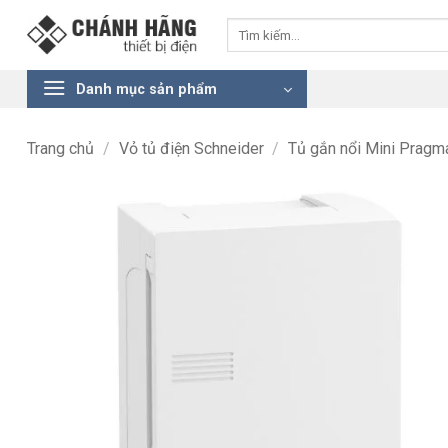
Bỏ
Tìm
qua
kiếm:
nội
dung
Danh mục sản phẩm
Trang chủ
/
Vỏ tủ điện Schneider
/
Tủ gắn nổi Mini Pragm