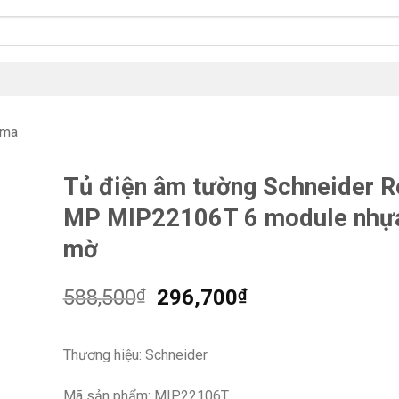
gma
Tủ điện âm tường Schneider R
MP MIP22106T 6 module nhự
mờ
Giá
Giá
588,500
₫
296,700
₫
gốc
hiện
là:
tại
Thương hiệu: Schneider
588,500₫.
là:
296,700₫.
Mã sản phẩm: MIP22106T