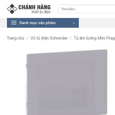
Bỏ
Tìm
qua
kiếm:
nội
dung
Danh mục sản phẩm
Trang chủ
/
Vỏ tủ điện Schneider
/
Tủ âm tường Mini Pra