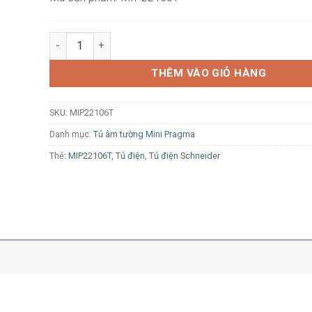
Tủ điện âm tường Schneider Resi9 MP MIP22106T 6 m
THÊM VÀO GIỎ HÀNG
SKU:
MIP22106T
Danh mục:
Tủ âm tường Mini Pragma
Thẻ:
MIP22106T
,
Tủ điện
,
Tủ điện Schneider