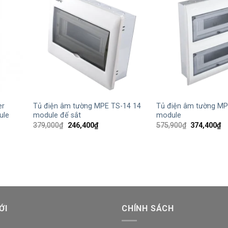
+
+
er
Tủ điện âm tường MPE TS-14 14
Tủ điện âm tường MP
ule
module đế sắt
module
Giá
Giá
Giá
Gi
379,000
₫
246,400
₫
575,900
₫
374,400
₫
gốc
hiện
gốc
hi
là:
tại
là:
tạ
379,000₫.
là:
575,900₫.
là:
246,400₫.
37
₫.
ỚI
CHÍNH SÁCH