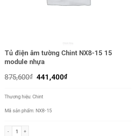
Tủ điện âm tường Chint NX8-15 15
module nhựa
Giá
Giá
875,600
₫
441,400
₫
gốc
hiện
là:
tại
Thương hiệu: Chint
875,600₫.
là:
441,400₫.
Mã sản phẩm: NX8-15
Tủ điện âm tường Chint NX8-15 15 module nhựa số lượng