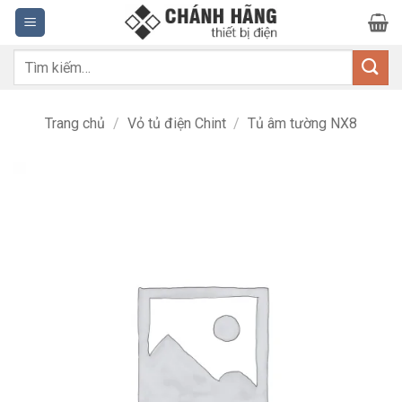
Bỏ
qua
nội
Tìm
dung
kiếm:
Trang chủ
/
Vỏ tủ điện Chint
/
Tủ âm tường NX8