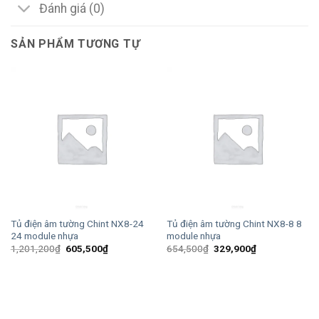
Đánh giá (0)
SẢN PHẨM TƯƠNG TỰ
Tủ điện âm tường Chint NX8-24
Tủ điện âm tường Chint NX8-8 8
24 module nhựa
module nhựa
Giá
Giá
Giá
Giá
1,201,200
₫
605,500
₫
654,500
₫
329,900
₫
gốc
hiện
gốc
hiện
là:
tại
là:
tại
1,201,200₫.
là:
654,500₫.
là:
605,500₫.
329,900₫.