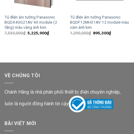
Tủ điện âm tường Panasonic
Tủ điện âm tường Panasonic
BQDX40G21AV 40 module (2
BQDF12MH31AV 12 module màu
tầng) màu vàng ánh kim
xám ánh kim
Giá
Giá
Giá
Giá
7,530,000
₫
5,225,900
₫
1,290,000
₫
895,300
₫
gốc
hiện
gốc
hiện
là:
tại
là:
tại
7,530,000₫.
là:
1,290,000₫.
là:
5,225,900₫.
895,300₫.
VỀ CHÚNG TÔI
Chánh Hãng là nhà phân phối thiết bị điện chuyên nghiệp,
luôn là người đồng hành tin cậy
BÀI VIẾT MỚI