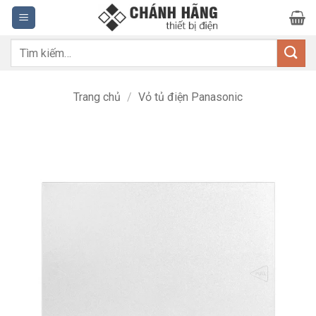
Bỏ
qua
nội
Tìm
dung
kiếm:
Trang chủ
/
Vỏ tủ điện Panasonic