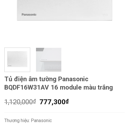
Tủ điện âm tường Panasonic
BQDF16W31AV 16 module màu trắng
Giá
Giá
1,120,000
₫
777,300
₫
gốc
hiện
là:
tại
Thương hiệu: Panasonic
1,120,000₫.
là: