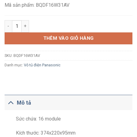
777,300₫.
Mã sản phẩm: BQDF16W31AV
Tủ điện âm tường Panasonic BQDF16W31AV 16 module màu trắ
THÊM VÀO GIỎ HÀNG
SKU:
BQDF16W31AV
Danh mục:
Vỏ tủ điện Panasonic
Mô tả
Sức chứa: 16 module
Kích thước: 374x220x95mm