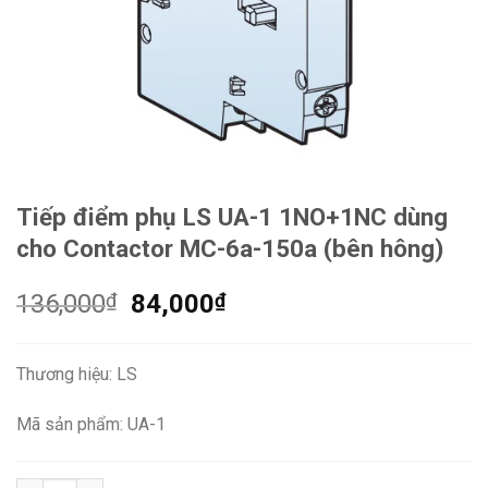
Tiếp điểm phụ LS UA-1 1NO+1NC dùng
cho Contactor MC-6a-150a (bên hông)
Giá
Giá
136,000
₫
84,000
₫
gốc
hiện
là:
tại
Thương hiệu: LS
136,000₫.
là:
84,000₫.
Mã sản phẩm: UA-1