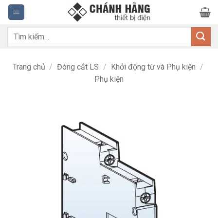
Bỏ
qua
nội
Tìm
dung
kiếm:
Trang chủ
/
Đóng cắt LS
/
Khởi động từ và Phụ kiện
/
Phụ kiện