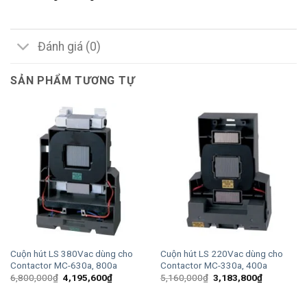
Đánh giá (0)
SẢN PHẨM TƯƠNG TỰ
Cuộn hút LS 380Vac dùng cho
Cuộn hút LS 220Vac dùng cho
Contactor MC-630a, 800a
Contactor MC-330a, 400a
Giá
Giá
Giá
Giá
6,800,000
₫
4,195,600
₫
5,160,000
₫
3,183,800
₫
gốc
hiện
gốc
hiện
là:
tại
là:
tại
6,800,000₫.
là:
5,160,000₫.
là: