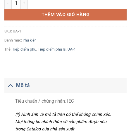
Tiếp điểm phụ LS UA-1 1NO+1NC dùng cho Contactor MC-6a-15
THÊM VÀO GIỎ HÀNG
SKU:
UA-1
Danh mục:
Phụ kiện
Thẻ:
Tiếp điểm phụ
,
Tiếp điểm phụ ls
,
UA-1
Mô tả
Tiêu chuẩn / chứng nhận: IEC
(*) Hình ảnh và mô tả trên có thể không chính xác.
Mọi thông tin chính thức về sản phẩm được nêu
trong Catalog của nhà sản xuất