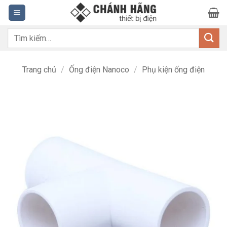
Bỏ
qua
nội
Tìm
dung
kiếm:
Trang chủ
/
Ống điện Nanoco
/
Phụ kiện ống điện