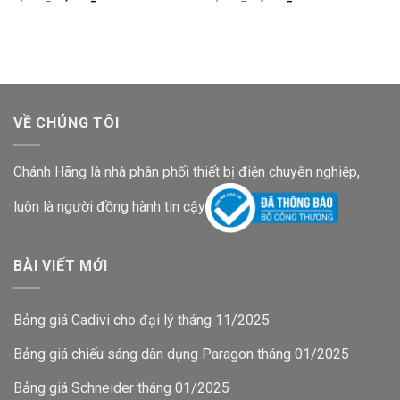
gốc
hiện
gốc
hiện
là:
tại
là:
tại
2,100₫.
là:
5,300₫.
là:
1,200₫.
3,000₫.
VỀ CHÚNG TÔI
Chánh Hãng là nhà phân phối thiết bị điện chuyên nghiệp,
luôn là người đồng hành tin cậy
BÀI VIẾT MỚI
Bảng giá Cadivi cho đại lý tháng 11/2025
Bảng giá chiếu sáng dân dụng Paragon tháng 01/2025
Bảng giá Schneider tháng 01/2025