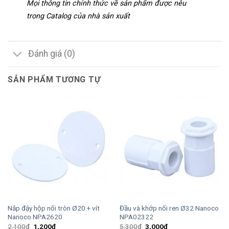
Mọi thông tin chính thức về sản phẩm được nêu
trong Catalog của nhà sản xuất
Đánh giá (0)
SẢN PHẨM TƯƠNG TỰ
Nắp đậy hộp nối tròn Ø20 + vít
Đầu và khớp nối ren Ø32 Nanoco
Nanoco NPA2620
NPA02322
Giá
Giá
Giá
Giá
2,100
₫
1,200
₫
5,300
₫
3,000
₫