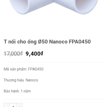
T nối cho ống Ø50 Nanoco FPA0450
Giá
Giá
17,000
₫
9,400
₫
gốc
hiện
là:
tại
Mã sản phẩm: FPA0450
17,000₫.
là:
9,400₫.
Thương hiệu: Nanoco
Bảo hành: 1 năm
T nối cho ống Ø50 Nanoco FPA0450 số lượng