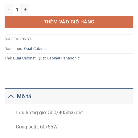
Quạt hút Cabinet 2 tốc độ 60/55W Panasonic FV-18NS3 số lượn
THÊM VÀO GIỎ HÀNG
SKU:
FV-18NS3
Danh mục:
Quạt Cabinet
Thẻ:
Quạt Cabinet
,
Quạt Cabinet Panasonic
Mô tả
Lưu lượng gió: 500/405m3/giờ
Công suất: 60/55W