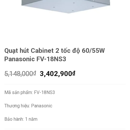
Quạt hút Cabinet 2 tốc độ 60/55W
Panasonic FV-18NS3
Giá
Giá
5,148,000
₫
3,402,900
₫
gốc
hiện
là:
tại
Mã sản phẩm: FV-18NS3
5,148,000₫.
là:
3,402,900₫.
Thương hiệu: Panasonic
Bảo hành: 1 năm