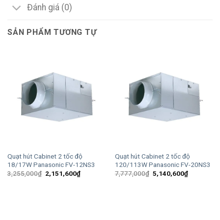
Đánh giá (0)
SẢN PHẨM TƯƠNG TỰ
Quạt hút Cabinet 2 tốc độ
Quạt hút Cabinet 2 tốc độ
18/17W Panasonic FV-12NS3
120/113W Panasonic FV-20NS3
Giá
Giá
Giá
Giá
3,255,000
₫
2,151,600
₫
7,777,000
₫
5,140,600
₫
gốc
hiện
gốc
hiện
là:
tại
là:
tại
3,255,000₫.
là:
7,777,000₫.
là:
2,151,600₫.
5,140,600