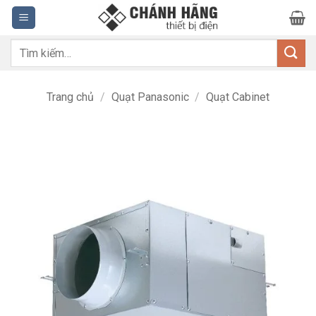
Bỏ
qua
nội
Tìm
dung
kiếm:
Trang chủ
/
Quạt Panasonic
/
Quạt Cabinet