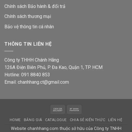
Chính sách Bảo hành & đổi trả
Chính sách thương mại
Bảo vệ thông tin
cá nhân
THÔNG TIN LIÊN HỆ
Công ty THHH Chánh Hãng
126A Điện Biên Phủ, P. Đa Kao, Quận 1, TP. HCM
Hotline: 091 8840 853
Email: chanhhang.ct@gmail.com
Cash
Bank
On
Transfer
HOME
BẢNG GIÁ
CATALOGUE
CHIA SẺ KIẾN THỨC
LIÊN HỆ
Delivery
Website chanhhang.com thuộc sở hữu của Công ty TNHH