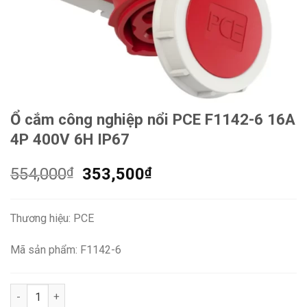
Ổ cắm công nghiệp nổi PCE F1142-6 16A
4P 400V 6H IP67
Giá
Giá
554,000
₫
353,500
₫
gốc
hiện
là:
tại
Thương hiệu: PCE
554,000₫.
là:
353,500₫.
Mã sản phẩm: F1142-6
Ổ cắm công nghiệp nổi PCE F1142-6 16A 4P 400V 6H IP67 số l