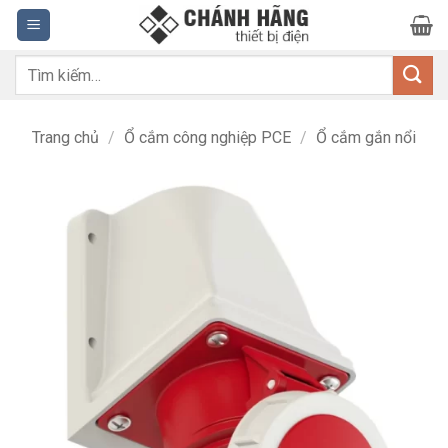
Bỏ
qua
nội
Tìm
dung
kiếm:
Trang chủ
/
Ổ cắm công nghiệp PCE
/
Ổ cắm gắn nổi