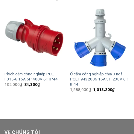
Phích cắm công nghiệp PCE
Ổ cắm công nghiệp chia 3 ngã
F015-6 16A 5P 400V 6H IP44
PCE F9432006 16A 3P 230V 6H
IP44
Giá
Giá
132,000
₫
84,300
₫
gốc
hiện
Giá
Giá
1,588,000
₫
1,013,200
₫
là:
tại
gốc
hiện
132,000₫.
là:
là:
tại
84,300₫.
1,588,000₫.
là:
1,013,200
VỀ CHÚNG TÔI