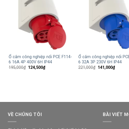
+
+
Ổ cắm công nghiệp nổi PCE F114-
Ổ cắm công nghiệp nổi PC
6 16A 4P 400V 6H IP44
6 32A 3P 230V 6H IP44
Giá
Giá
Giá
Giá
195,000
₫
124,500
₫
221,000
₫
141,000
₫
gốc
hiện
gốc
hiện
là:
tại
là:
tại
195,000₫.
là:
221,000₫.
là:
124,500₫.
141,000
VỀ CHÚNG TÔI
BÀI VIẾT M