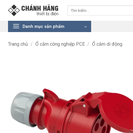
Bỏ
Tìm
qua
kiếm:
nội
dung
Danh mục sản phẩm
Trang chủ
/
Ổ cắm công nghiệp PCE
/
Ổ cắm di động