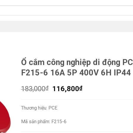
Ổ cắm công nghiệp di động P
F215-6 16A 5P 400V 6H IP44
Giá
Giá
183,000
₫
116,800
₫
gốc
hiện
là:
tại
Thương hiệu: PCE
183,000₫.
là:
116,800₫.
Mã sản phẩm: F215-6