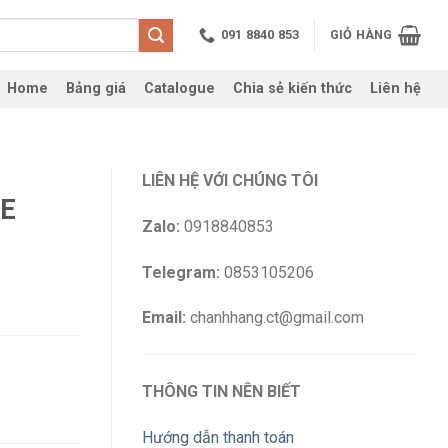
091 8840 853
GIỎ HÀNG
Home
Bảng giá
Catalogue
Chia sẻ kiến thức
Liên hệ
LIÊN HỆ VỚI CHÚNG TÔI
CE
Zalo:
0918840853
Telegram:
0853105206
Email:
chanhhang.ct@gmail.com
THÔNG TIN NÊN BIẾT
Hướng dẫn thanh toán