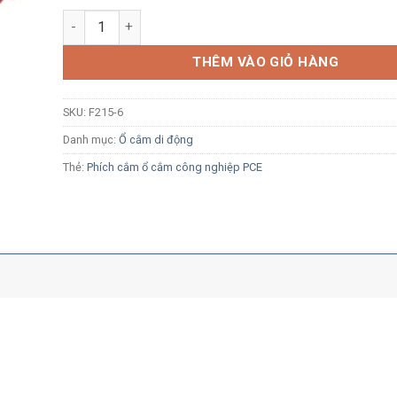
Ổ cắm công nghiệp di động PCE F215-6 16A 5P 400V 6H
THÊM VÀO GIỎ HÀNG
SKU:
F215-6
Danh mục:
Ổ cắm di động
Thẻ:
Phích cắm ổ cắm công nghiệp PCE