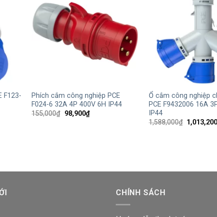
+
+
E F123-
Phích cắm công nghiệp PCE
Ổ cắm công nghiệp c
F024-6 32A 4P 400V 6H IP44
PCE F9432006 16A 3
IP44
Giá
Giá
155,000
₫
98,900
₫
gốc
hiện
Giá
1,588,000
₫
1,013,20
là:
tại
gốc
155,000₫.
là:
là:
₫.
98,900₫.
1,588,000
ỚI
CHÍNH SÁCH