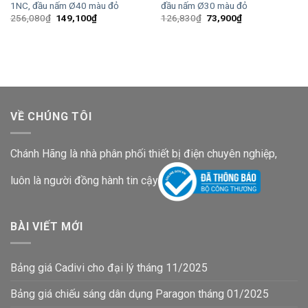
1NC, đầu nấm Ø40 màu đỏ
đầu nấm Ø30 màu đỏ
Giá
Giá
Giá
Giá
256,080
₫
149,100
₫
126,830
₫
73,900
₫
gốc
hiện
gốc
hiện
là:
tại
là:
tại
256,080₫.
là:
126,830₫.
là:
149,100₫.
73,900₫.
VỀ CHÚNG TÔI
Chánh Hãng là nhà phân phối thiết bị điện chuyên nghiệp,
luôn là người đồng hành tin cậy
BÀI VIẾT MỚI
Bảng giá Cadivi cho đại lý tháng 11/2025
Bảng giá chiếu sáng dân dụng Paragon tháng 01/2025