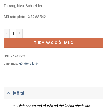
là:
tại
Thương hiệu: Schneider
109,120₫.
là:
63,600₫.
Mã sản phẩm: XA2AS542
Nút dừng khẩn cấp Schneider XA2AS542 Ø22, xoay nhả, 1NC, 
THÊM VÀO GIỎ HÀNG
SKU:
XA2AS542
Danh mục:
Nút dừng khẩn
Mô tả
(*) Hình ảnh và mô tả trên có thể không chính xác.