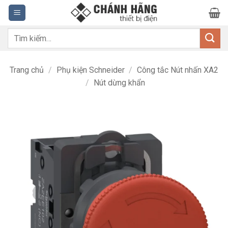
Bỏ
qua
nội
Tìm
dung
kiếm:
Trang chủ
/
Phụ kiện Schneider
/
Công tắc Nút nhấn XA2
/
Nút dừng khẩn