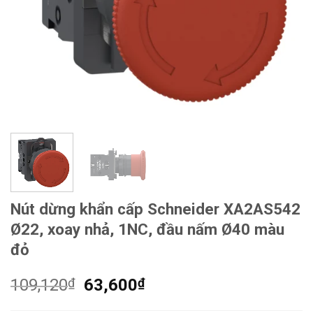
Nút dừng khẩn cấp Schneider XA2AS542
Ø22, xoay nhả, 1NC, đầu nấm Ø40 màu
đỏ
Giá
Giá
109,120
₫
63,600
₫
gốc
hiện