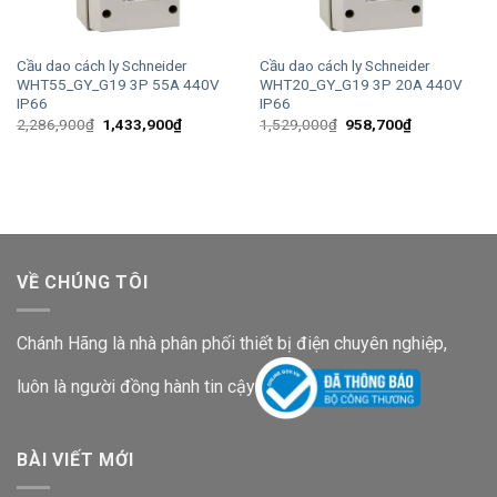
Cầu dao cách ly Schneider
Cầu dao cách ly Schneider
WHT55_GY_G19 3P 55A 440V
WHT20_GY_G19 3P 20A 440V
IP66
IP66
Giá
Giá
Giá
Giá
2,286,900
₫
1,433,900
₫
1,529,000
₫
958,700
₫
gốc
hiện
gốc
hiện
là:
tại
là:
tại
2,286,900₫.
là:
1,529,000₫.
là:
1,433,900₫.
958,700₫.
VỀ CHÚNG TÔI
Chánh Hãng là nhà phân phối thiết bị điện chuyên nghiệp,
luôn là người đồng hành tin cậy
BÀI VIẾT MỚI