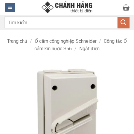
Bỏ
qua
nội
Tìm
dung
kiếm:
Trang chủ
/
Ổ cắm công nghiệp Schneider
/
Công tắc Ổ
cắm kín nước S56
/
Ngắt điện