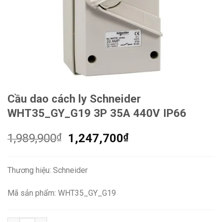
Cầu dao cách ly Schneider
WHT35_GY_G19 3P 35A 440V IP66
Giá
Giá
1,989,900
₫
1,247,700
₫
gốc
hiện
là:
tại
Thương hiệu: Schneider
1,989,900₫.
là:
1,247,700₫.
Mã sản phẩm: WHT35_GY_G19