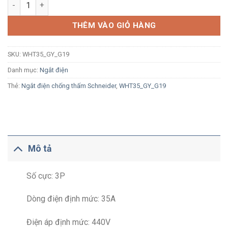
Cầu dao cách ly Schneider WHT35_GY_G19 3P 35A 440V IP66 s
THÊM VÀO GIỎ HÀNG
SKU:
WHT35_GY_G19
Danh mục:
Ngắt điện
Thẻ:
Ngắt điện chống thấm Schneider
,
WHT35_GY_G19
Mô tả
Số cực: 3P
Dòng điện định mức: 35A
Điện áp định mức: 440V