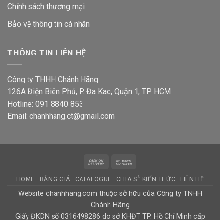
Chính sách thương mại
Bảo vệ thông tin
cá nhân
THÔNG TIN LIÊN HỆ
Công ty THHH Chánh Hãng
126A Điện Biên Phủ, P. Đa Kao, Quận 1, TP. HCM
Hotline: 091 8840 853
Email: chanhhang.ct@gmail.com
Cash
Bank
On
Transfer
HOME
BẢNG GIÁ
CATALOGUE
CHIA SẺ KIẾN THỨC
LIÊN HỆ
Delivery
Website chanhhang.com thuộc sở hữu của Công ty TNHH
Chánh Hãng
Giấy ĐKDN số 0316498286 do sở KHĐT TP. Hồ Chí Minh cấp