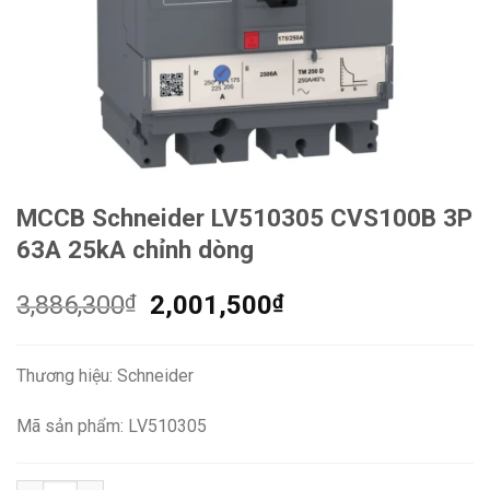
MCCB Schneider LV510305 CVS100B 3P
63A 25kA chỉnh dòng
Giá
Giá
3,886,300
₫
2,001,500
₫
gốc
hiện
là:
tại
Thương hiệu: Schneider
3,886,300₫.
là:
2,001,500₫.
Mã sản phẩm: LV510305