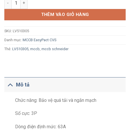
MCCB Schneider LV510305 CVS100B 3P 63A 25kA chỉnh dòng s
THÊM VÀO GIỎ HÀNG
SKU:
LV510305
Danh mục:
MCCB EasyPact CVS
Thẻ:
LV510305
,
mccb
,
mccb schneider
Mô tả
Chức năng: Bảo vệ quá tải và ngắn mạch
Số cực: 3P
Dòng điện định mức: 63A