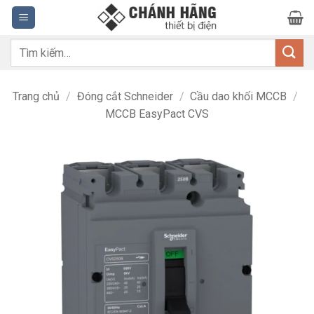
Bỏ
qua
nội
Tìm
dung
kiếm:
Trang chủ
/
Đóng cắt Schneider
/
Cầu dao khối MCCB
/
MCCB EasyPact CVS