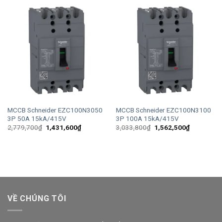
MCCB Schneider EZC100N3050
MCCB Schneider EZC100N3100
3P 50A 15kA/415V
3P 100A 15kA/415V
Giá
Giá
Giá
Giá
2,779,700
₫
1,431,600
₫
3,033,800
₫
1,562,500
₫
gốc
hiện
gốc
hiện
là:
tại
là:
tại
2,779,700₫.
là:
3,033,800₫.
là:
1,431,600₫.
1,562,500
VỀ CHÚNG TÔI