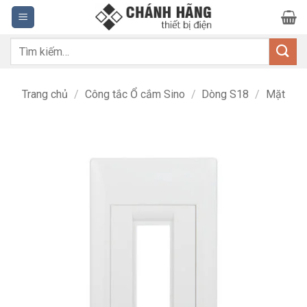
Bỏ
qua
nội
Tìm
dung
kiếm:
Trang chủ
/
Công tắc Ổ cắm Sino
/
Dòng S18
/
Mặt