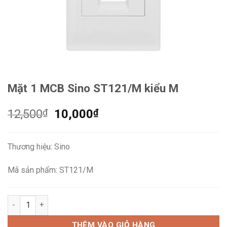
Mặt 1 MCB Sino ST121/M kiểu M
Giá
Giá
12,500
₫
10,000
₫
gốc
hiện
là:
tại
Thương hiệu: Sino
12,500₫.
là:
10,000₫.
Mã sản phẩm: ST121/M
Mặt 1 MCB Sino ST121/M kiểu M số lượng
THÊM VÀO GIỎ HÀNG