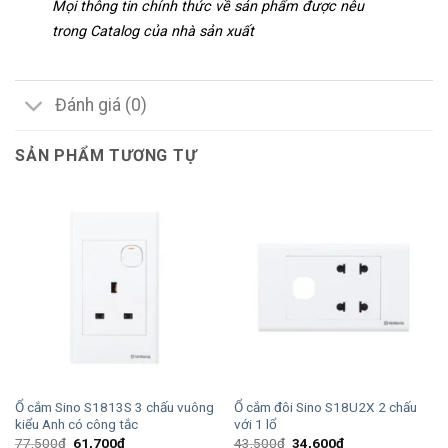
Mọi thông tin chính thức về sản phẩm được nêu
trong Catalog của nhà sản xuất
Đánh giá (0)
SẢN PHẨM TƯƠNG TỰ
Ổ cắm Sino S1813S 3 chấu vuông
Ổ cắm đôi Sino S18U2X 2 chấu
kiểu Anh có công tắc
với 1 lổ
Giá
Giá
Giá
Giá
77,500
₫
61,700
₫
43,500
₫
34,600
₫