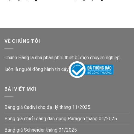
gốc
hiện
gốc
hiện
là:
tại
là:
tại
77,500₫.
là:
43,500₫.
là:
61,700₫.
34,600₫.
VỀ CHÚNG TÔI
Chánh Hãng là nhà phân phối thiết bị điện chuyên nghiệp,
luôn là người đồng hành tin cậy
BÀI VIẾT MỚI
Bảng giá Cadivi cho đại lý tháng 11/2025
Bảng giá chiếu sáng dân dụng Paragon tháng 01/2025
Bảng giá Schneider tháng 01/2025