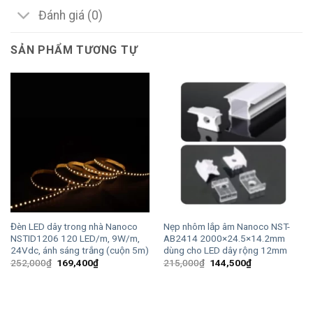
Đánh giá (0)
SẢN PHẨM TƯƠNG TỰ
Đèn LED dây trong nhà Nanoco
Nẹp nhôm lắp âm Nanoco NST-
NSTID1206 120 LED/m, 9W/m,
AB2414 2000×24.5×14.2mm
24Vdc, ánh sáng trắng (cuộn 5m)
dùng cho LED dây rộng 12mm
Giá
Giá
Giá
Giá
252,000
₫
169,400
₫
215,000
₫
144,500
₫
gốc
hiện
gốc
hiện
là:
tại
là:
tại
252,000₫.
là:
215,000₫.
là:
169,400₫.
144,500₫.