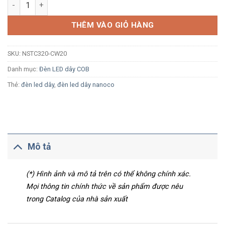
Khớp nối dây nguồn Nanoco NSTC320-CW20 cho loại 320 LED/M
THÊM VÀO GIỎ HÀNG
SKU:
NSTC320-CW20
Danh mục:
Đèn LED dây COB
Thẻ:
đèn led dây
,
đèn led dây nanoco
Mô tả
(*) Hình ảnh và mô tả trên có thể không chính xác.
Mọi thông tin chính thức về sản phẩm được nêu
trong Catalog của nhà sản xuất