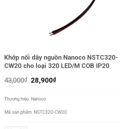
Khớp nối dây nguồn Nanoco NSTC320-
CW20 cho loại 320 LED/M COB IP20
Giá
Giá
43,000
₫
28,900
₫
gốc
hiện
là:
tại
Thương hiệu: Nanoco
43,000₫.
là:
28,900₫.
Mã sản phẩm: NSTC320-CW20