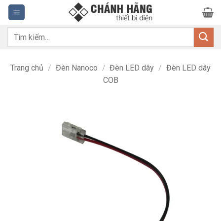
Bỏ
qua
nội
Tìm
dung
kiếm:
Trang chủ
/
Đèn Nanoco
/
Đèn LED dây
/
Đèn LED dây
COB