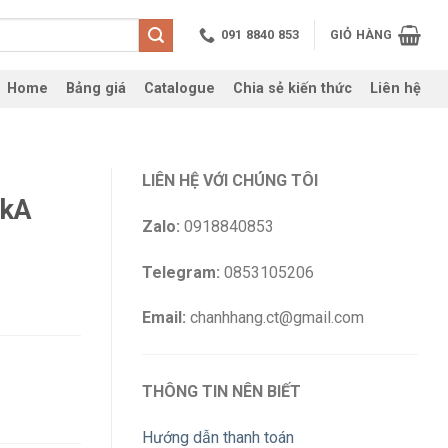
091 8840 853
GIỎ HÀNG
Home
Bảng giá
Catalogue
Chia sẻ kiến thức
Liên hệ
LIÊN HỆ VỚI CHÚNG TÔI
7kA
Zalo:
0918840853
Telegram:
0853105206
Email:
chanhhang.ct@gmail.com
THÔNG TIN NÊN BIẾT
Hướng dẫn thanh toán