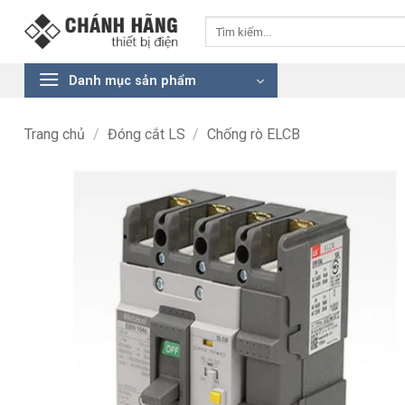
Bỏ
Tìm
qua
kiếm:
nội
dung
Danh mục sản phẩm
Trang chủ
/
Đóng cắt LS
/
Chống rò ELCB