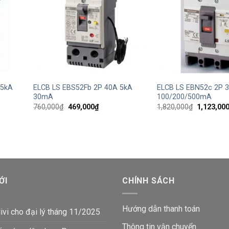
+
+
 5kA
ELCB LS EBS52Fb 2P 40A 5kA
ELCB LS EBN52c 2P 
30mA
100/200/500mA
Giá
Giá
Giá
760,000
₫
469,000
₫
1,820,000
₫
1,123,00
gốc
hiện
gốc
là:
tại
là:
760,000₫.
là:
1,820,000
00₫.
469,000₫.
ỚI
CHÍNH SÁCH
Hướng dẫn thanh toán
ivi cho đại lý tháng 11/2025
Thông tin vận chuyển