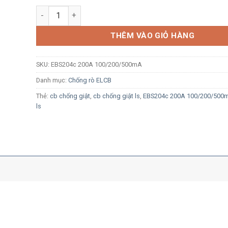
ELCB LS EBS204c 4P 200A 37kA 100/200/500mA số lượ
THÊM VÀO GIỎ HÀNG
SKU:
EBS204c 200A 100/200/500mA
Danh mục:
Chống rò ELCB
Thẻ:
cb chống giật
,
cb chống giật ls
,
EBS204c 200A 100/200/500
ls