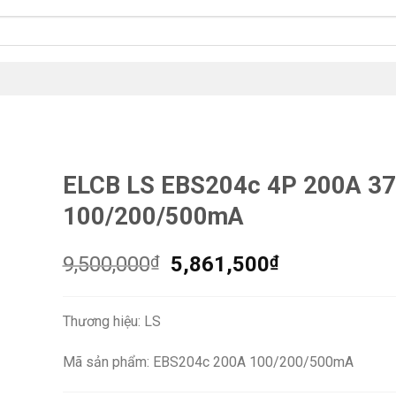
ELCB LS EBS204c 4P 200A 3
100/200/500mA
Giá
Giá
9,500,000
₫
5,861,500
₫
gốc
hiện
là:
tại
Thương hiệu: LS
9,500,000₫.
là:
5,861,500₫.
Mã sản phẩm: EBS204c 200A 100/200/500mA