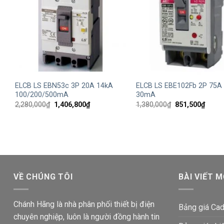
+
+
ELCB LS EBN53c 3P 20A 14kA
ELCB LS EBE102Fb 2P 75A
100/200/500mA
30mA
Giá
Giá
Giá
Giá
2,280,000
₫
1,406,800
₫
1,380,000
₫
851,500
₫
gốc
hiện
gốc
hiện
là:
tại
là:
tại
2,280,000₫.
là:
1,380,000₫.
là:
1,406,800₫.
851,5
VỀ CHÚNG TÔI
BÀI VIẾT M
Chánh Hãng là nhà phân phối thiết bị điện
Bảng giá Cad
chuyên nghiệp, luôn là người đồng hành tin