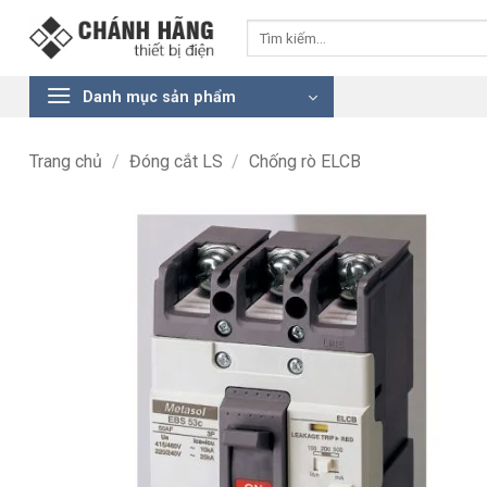
Bỏ
Tìm
qua
kiếm:
nội
dung
Danh mục sản phẩm
Trang chủ
/
Đóng cắt LS
/
Chống rò ELCB