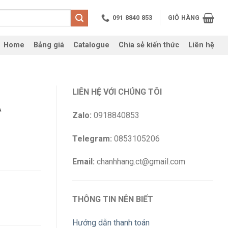
091 8840 853
GIỎ HÀNG
Home
Bảng giá
Catalogue
Chia sẻ kiến thức
Liên hệ
LIÊN HỆ VỚI CHÚNG TÔI
A
Zalo:
0918840853
Telegram:
0853105206
Email:
chanhhang.ct@gmail.com
THÔNG TIN NÊN BIẾT
Hướng dẫn thanh toán