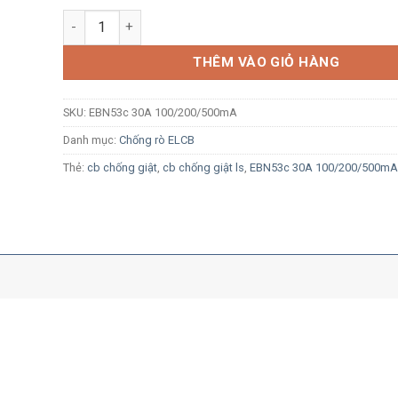
ELCB LS EBN53c 3P 30A 14kA 100/200/500mA số lượng
THÊM VÀO GIỎ HÀNG
SKU:
EBN53c 30A 100/200/500mA
Danh mục:
Chống rò ELCB
Thẻ:
cb chống giật
,
cb chống giật ls
,
EBN53c 30A 100/200/500mA