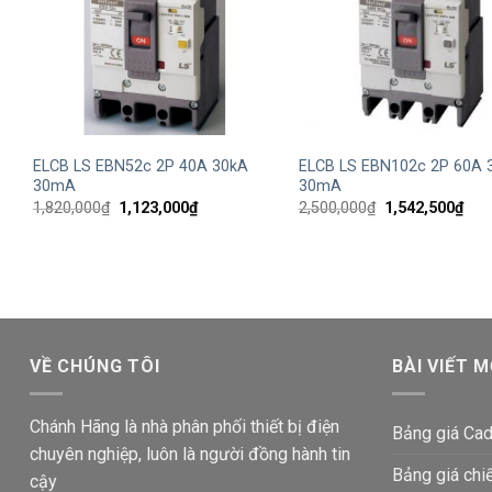
+
+
ELCB LS EBN52c 2P 40A 30kA
ELCB LS EBN102c 2P 60A 
30mA
30mA
Giá
Giá
Giá
Giá
1,820,000
₫
1,123,000
₫
2,500,000
₫
1,542,500
₫
gốc
hiện
gốc
hiện
là:
tại
là:
tại
1,820,000₫.
là:
2,500,000₫.
là:
1,123,000₫.
1,54
VỀ CHÚNG TÔI
BÀI VIẾT M
Chánh Hãng là nhà phân phối thiết bị điện
Bảng giá Cad
chuyên nghiệp, luôn là người đồng hành tin
Bảng giá chi
cậy