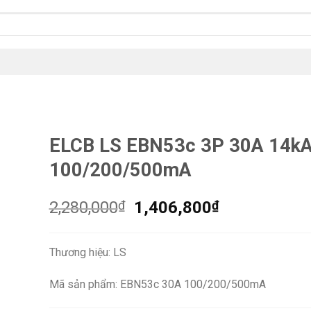
ELCB LS EBN53c 3P 30A 14k
100/200/500mA
Giá
Giá
2,280,000
₫
1,406,800
₫
gốc
hiện
là:
tại
Thương hiệu: LS
2,280,000₫.
là:
1,406,800₫.
Mã sản phẩm: EBN53c 30A 100/200/500mA