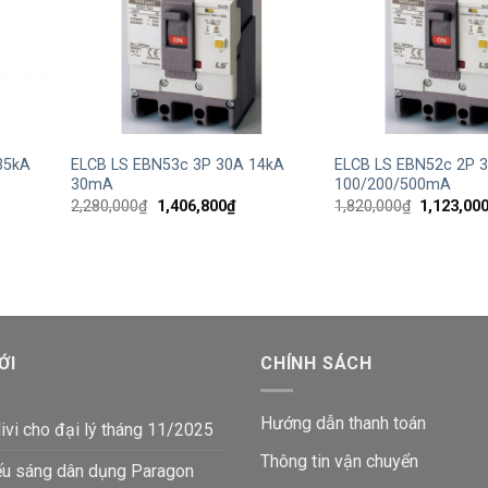
+
+
35kA
ELCB LS EBN53c 3P 30A 14kA
ELCB LS EBN52c 2P 
30mA
100/200/500mA
Giá
Giá
Giá
2,280,000
₫
1,406,800
₫
1,820,000
₫
1,123,00
gốc
hiện
gốc
là:
tại
là:
2,280,000₫.
là:
1,820,000
2,500₫.
1,406,800₫.
ỚI
CHÍNH SÁCH
Hướng dẫn thanh toán
ivi cho đại lý tháng 11/2025
Thông tin vận chuyển
ếu sáng dân dụng Paragon