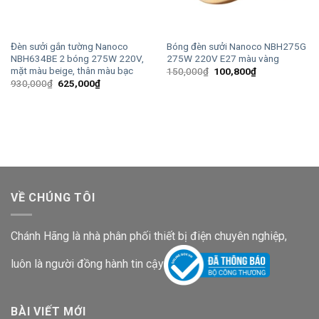
Đèn sưởi gắn tường Nanoco
Bóng đèn sưởi Nanoco NBH275G
NBH634BE 2 bóng 275W 220V,
275W 220V E27 màu vàng
mặt màu beige, thân màu bạc
Giá
Giá
150,000
₫
100,800
₫
gốc
hiện
Giá
Giá
930,000
₫
625,000
₫
là:
tại
gốc
hiện
150,000₫.
là:
là:
tại
100,800₫.
930,000₫.
là:
625,000₫.
VỀ CHÚNG TÔI
Chánh Hãng là nhà phân phối thiết bị điện chuyên nghiệp,
luôn là người đồng hành tin cậy
BÀI VIẾT MỚI