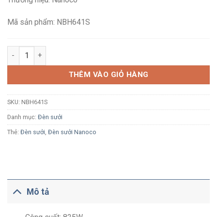
1,230,000₫.
là:
826,600₫.
Mã sản phẩm: NBH641S
Đèn sưởi gắn tường Nanoco NBH641S 3 bóng 275W 220V, mặt m
THÊM VÀO GIỎ HÀNG
SKU:
NBH641S
Danh mục:
Đèn sưởi
Thẻ:
Đèn sưởi
,
Đèn sưởi Nanoco
Mô tả