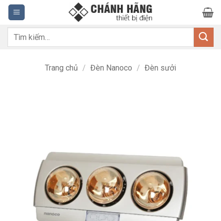
Bỏ
qua
nội
Tìm
dung
kiếm:
Trang chủ
/
Đèn Nanoco
/
Đèn sưởi