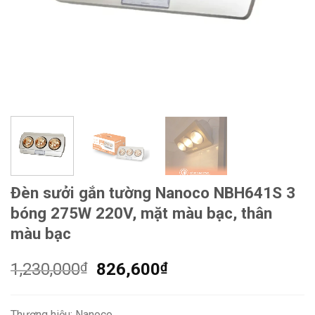
Đèn sưởi gắn tường Nanoco NBH641S 3
bóng 275W 220V, mặt màu bạc, thân
màu bạc
Giá
Giá
1,230,000
₫
826,600
₫
gốc
hiện
là:
tại
Thương hiệu: Nanoco