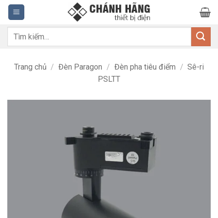
Bỏ
qua
nội
Tìm
dung
kiếm:
Trang chủ
/
Đèn Paragon
/
Đèn pha tiêu điểm
/
Sê-ri
PSLTT