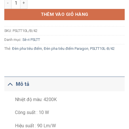
Đèn LED rọi ray Paragon PSLTT10L/B/42 10W ánh sáng trung tí
THÊM VÀO GIỎ HÀNG
SKU:
PSLTT10L/B/42
Danh mục:
Sê-ri PSLTT
Thẻ:
Đèn pha tiêu điểm
,
Đèn pha tiêu điểm Paragon
,
PSLTT10L-B/42
Mô tả
Nhiệt độ màu: 4200K
Công suất : 10 W
Hiệu suất : 90 Lm/W