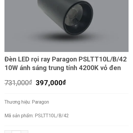
Đèn LED rọi ray Paragon PSLTT10L/B/42
10W ánh sáng trung tính 4200K vỏ đen
Giá
Giá
731,000
₫
397,000
₫
gốc
hiện
là:
tại
Thương hiệu: Paragon
731,000₫.
là:
397,000₫.
Mã sản phẩm: PSLTT10L/B/42