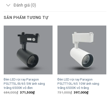
Đánh giá (0)
SẢN PHẨM TƯƠNG TỰ
Đèn LED rọi ray Paragon
Đèn LED rọi ray Paragon
PSLTT5L/B/65 5W ánh sáng
PSLTT10L/65 10W ánh sáng
trắng 6500K vỏ đen
trắng 6500K vỏ trắng
Giá
Giá
Giá
Giá
684,000
₫
371,500
₫
731,000
₫
397,000
₫
gốc
hiện
gốc
hiện
là:
tại
là:
tại
684,000₫.
là:
731,000₫.
là:
371,500₫.
397,000₫.