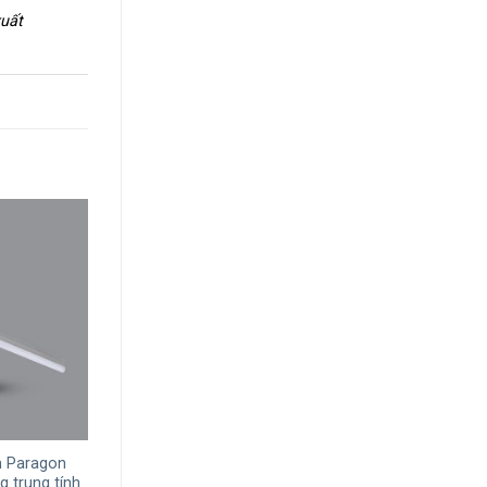
xuất
+
m Paragon
Đèn LED tuýp T5 1.2m Paragon
 trung tính
PLT516/30 16W ánh sáng vàng