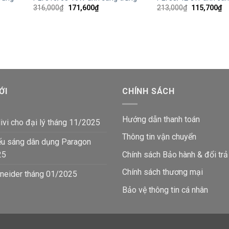
Giá
Giá
Giá
Gi
316,000
₫
171,600
₫
213,000
₫
115,700
₫
gốc
hiện
gốc
hi
là:
tại
là:
tạ
316,000₫.
là:
213,000₫.
là:
171,600₫.
11
₫.
ỚI
CHÍNH SÁCH
Hướng dẫn thanh toán
ivi cho đại lý tháng 11/2025
Thông tin vận chuyển
ếu sáng dân dụng Paragon
25
Chính sách Bảo hành & đổi trả
Chính sách thương mại
neider tháng 01/2025
Bảo vệ thông tin
cá nhân