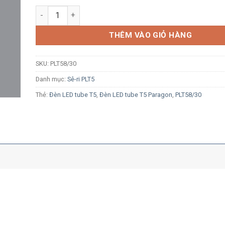
Đèn LED tuýp T5 0.6m Paragon PLT58/30 8W ánh sáng 
THÊM VÀO GIỎ HÀNG
SKU:
PLT58/30
Danh mục:
Sê-ri PLT5
Thẻ:
Đèn LED tube T5
,
Đèn LED tube T5 Paragon
,
PLT58/30