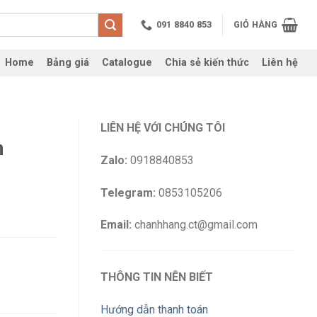
091 8840 853
GIỎ HÀNG
Home
Bảng giá
Catalogue
Chia sẻ kiến thức
Liên hệ
LIÊN HỆ VỚI CHÚNG TÔI
n
Zalo:
0918840853
Telegram:
0853105206
Email:
chanhhang.ct@gmail.com
THÔNG TIN NÊN BIẾT
Hướng dẫn thanh toán