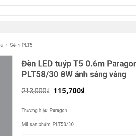
ca
/
Sê-ri PLT5
Đèn LED tuýp T5 0.6m Parago
PLT58/30 8W ánh sáng vàng
Giá
Giá
213,000
₫
115,700
₫
gốc
hiện
là:
tại
Thương hiệu: Paragon
213,000₫.
là:
115,700₫.
Mã sản phẩm: PLT58/30