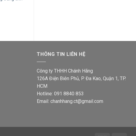
á
Giá
Giá
316,000
₫
171,600
₫
ện
gốc
hiện
i
là:
tại
316,000₫.
là:
5,700₫.
171,600₫.
THÔNG TIN LIÊN HỆ
Công ty THHH Chánh Hãng
126A Điện Biên Phủ, P. Đa Kao, Quận 1, TP.
HCM
Hotline: 091 8840 853
Email: chanhhang.ct@gmail.com