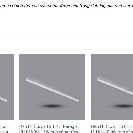
hông tin chính thức về sản phẩm được nêu trong Catalog của nhà sản 
+
+
agon
Đèn LED tuýp T5 1.2m Paragon
Đèn LED tuýp T5 0.6
rung
PLT516/65 16W ánh sáng trắng
PLT58/42 8W ánh sáng