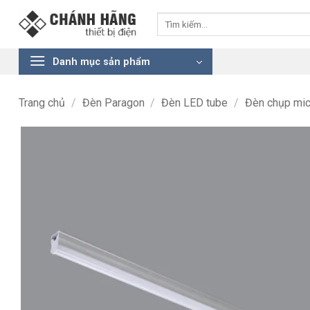
Bỏ
Tìm
qua
kiếm:
nội
dung
Danh mục sản phẩm
Trang chủ
/
Đèn Paragon
/
Đèn LED tube
/
Đèn chụp mi