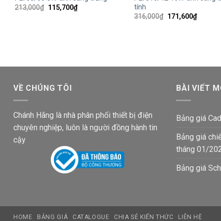
tính
Giá
Giá
213,000
₫
115,700
₫
gốc
hiện
Giá
Giá
316,000
₫
171,600
₫
là:
tại
gốc
hiện
213,000₫.
là:
là:
tại
115,700₫.
316,000₫.
là:
171,600
VỀ CHÚNG TÔI
BÀI VIẾT M
Chánh Hãng là nhà phân phối thiết bị điện
Bảng giá Cad
chuyên nghiệp, luôn là người đồng hành tin
Bảng giá chi
cậy
tháng 01/20
Bảng giá Sch
HOME
BẢNG GIÁ
CATALOGUE
CHIA SẺ KIẾN THỨC
LIÊN HỆ