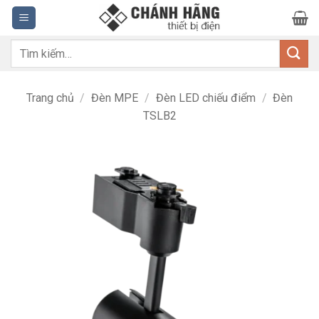
Bỏ
qua
nội
Tìm
dung
kiếm:
Trang chủ
/
Đèn MPE
/
Đèn LED chiếu điểm
/
Đèn
TSLB2