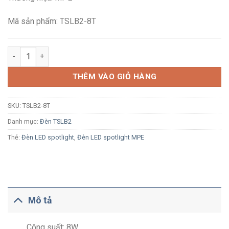
274,500₫.
là:
179,800₫.
Mã sản phẩm: TSLB2-8T
Đèn LED rọi ray MPE TSLB2-8T 8W ánh sáng trắng vỏ đen số l
THÊM VÀO GIỎ HÀNG
SKU:
TSLB2-8T
Danh mục:
Đèn TSLB2
Thẻ:
Đèn LED spotlight
,
Đèn LED spotlight MPE
Mô tả
Công suất: 8W