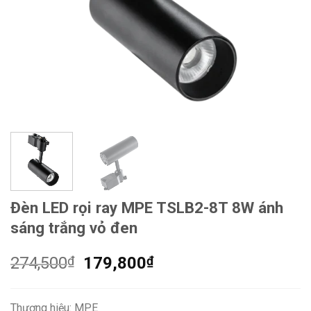
Đèn LED rọi ray MPE TSLB2-8T 8W ánh
sáng trắng vỏ đen
Giá
Giá
274,500
₫
179,800
₫
gốc
hiện
là:
tại
Thương hiệu: MPE