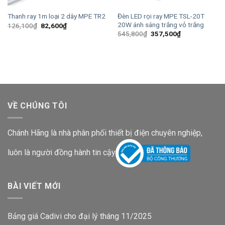
Đèn LED rọi ray MPE TSL-20T
Thanh ray 1m loại 2 dây MPE TR2
20W ánh sáng trắng vỏ trắng
Giá
Giá
126,100
₫
82,600
₫
gốc
hiện
Giá
Giá
545,800
₫
357,500
₫
là:
tại
gốc
hiện
126,100₫.
là:
là:
tại
82,600₫.
545,800₫.
là:
357,500₫.
VỀ CHÚNG TÔI
Chánh Hãng là nhà phân phối thiết bị điện chuyên nghiệp,
luôn là người đồng hành tin cậy
BÀI VIẾT MỚI
Bảng giá Cadivi cho đại lý tháng 11/2025