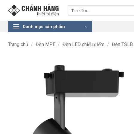
Bỏ
Tìm
qua
kiếm:
nội
dung
Danh mục sản phẩm
Trang chủ
/
Đèn MPE
/
Đèn LED chiếu điểm
/
Đèn TSLB