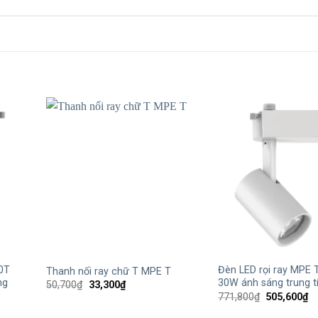
+
+
0T
Đèn LED rọi ray MPE
Thanh nối ray chữ T MPE T
ng
30W ánh sáng trung t
Giá
Giá
50,700
₫
33,300
₫
gốc
hiện
Giá
Gi
771,800
₫
505,600
₫
là:
tại
gốc
hi
50,700₫.
là:
là:
tạ