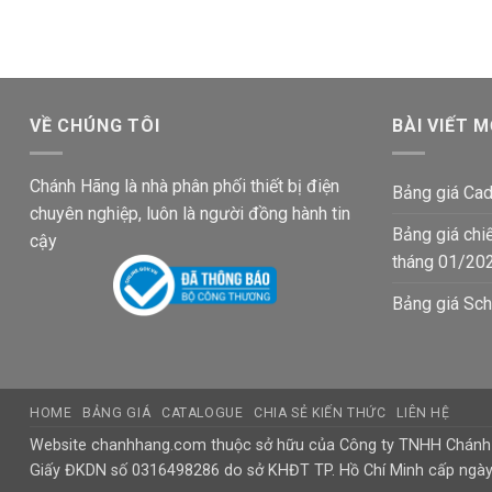
545,800₫.
là:
771,800₫.
là:
357,500₫.
505,600
VỀ CHÚNG TÔI
BÀI VIẾT M
Chánh Hãng là nhà phân phối thiết bị điện
Bảng giá Cad
chuyên nghiệp, luôn là người đồng hành tin
Bảng giá chi
cậy
tháng 01/20
Bảng giá Sch
HOME
BẢNG GIÁ
CATALOGUE
CHIA SẺ KIẾN THỨC
LIÊN HỆ
Website chanhhang.com thuộc sở hữu của Công ty TNHH Chán
Giấy ĐKDN số 0316498286 do sở KHĐT TP. Hồ Chí Minh cấp ngà