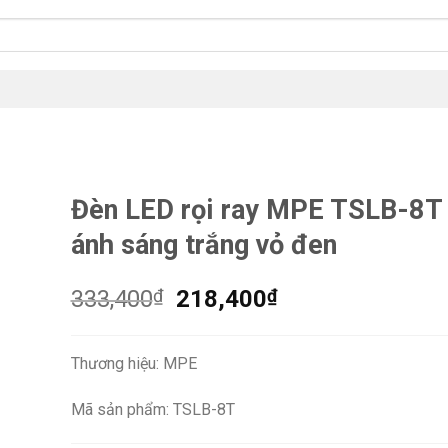
Đèn LED rọi ray MPE TSLB-8T
ánh sáng trắng vỏ đen
Giá
Giá
333,400
₫
218,400
₫
gốc
hiện
là:
tại
Thương hiệu: MPE
333,400₫.
là:
218,400₫.
Mã sản phẩm: TSLB-8T