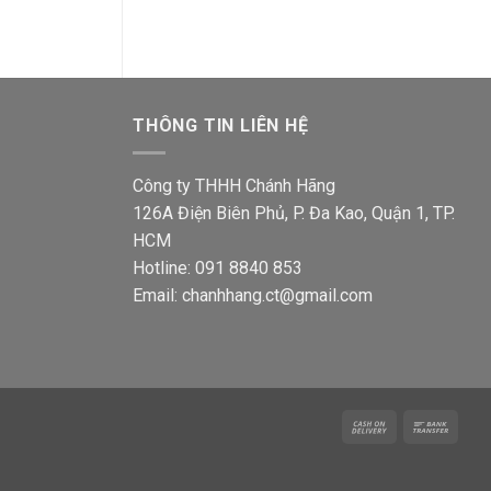
384,700₫.
là:
333,4
5,600₫.
252,000₫.
THÔNG TIN LIÊN HỆ
Công ty THHH Chánh Hãng
126A Điện Biên Phủ, P. Đa Kao, Quận 1, TP.
HCM
Hotline: 091 8840 853
Email: chanhhang.ct@gmail.com
Cash
Bank
On
Trans
Delivery