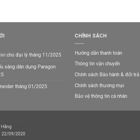
33,300₫.
771,800₫.
là:
₫.
50
ỚI
CHÍNH SÁCH
Hướng dẫn thanh toán
ivi cho đại lý tháng 11/2025
Thông tin vận chuyển
ếu sáng dân dụng Paragon
25
Chính sách Bảo hành & đổi trả
Chính sách thương mại
neider tháng 01/2025
Bảo vệ thông tin
cá nhân
h Hãng
y 22/09/2020