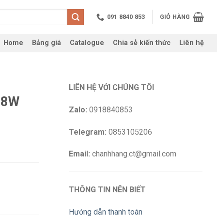
091 8840 853
GIỎ HÀNG
Home
Bảng giá
Catalogue
Chia sẻ kiến thức
Liên hệ
LIÊN HỆ VỚI CHÚNG TÔI
 8W
Zalo:
0918840853
Telegram:
0853105206
Email:
chanhhang.ct@gmail.com
THÔNG TIN NÊN BIẾT
Hướng dẫn thanh toán