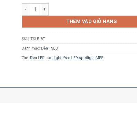
Đèn LED rọi ray MPE TSLB-8T 8W ánh sáng trắng vỏ đe
THÊM VÀO GIỎ HÀNG
SKU:
TSLB-8T
Danh mục:
Đèn TSLB
Thẻ:
Đèn LED spotlight
,
Đèn LED spotlight MPE