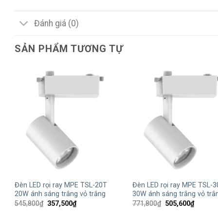
Đánh giá (0)
SẢN PHẨM TƯƠNG TỰ
+
+
Đèn LED rọi ray MPE TSL-20T
Đèn LED rọi ray MPE TSL-3
20W ánh sáng trắng vỏ trắng
30W ánh sáng trắng vỏ trắ
Giá
Giá
Giá
Giá
545,800
₫
357,500
₫
771,800
₫
505,600
₫
gốc
hiện
gốc
hiện
là:
tại
là:
tại