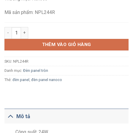
407,000₫.
là:
241,800₫.
Mã sản phẩm: NPL244R
Đèn LED ốp trần tròn Nanoco NPL244R 24W ánh sáng trung tính
THÊM VÀO GIỎ HÀNG
SKU:
NPL244R
Danh mục:
Đèn panel tròn
Thẻ:
đèn panel
,
đèn panel nanoco
Mô tả
Công suất: 24W