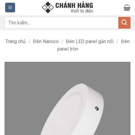
Bỏ
qua
nội
Tìm
dung
kiếm:
Trang chủ
/
Đèn Nanoco
/
Đèn LED panel gắn nổi
/
Đèn
panel tròn