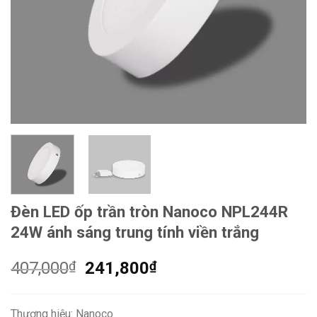
Đèn LED ốp trần tròn Nanoco NPL244R
24W ánh sáng trung tính viền trắng
Giá
Giá
407,000
₫
241,800
₫
gốc
hiện
là:
tại
Thương hiệu: Nanoco