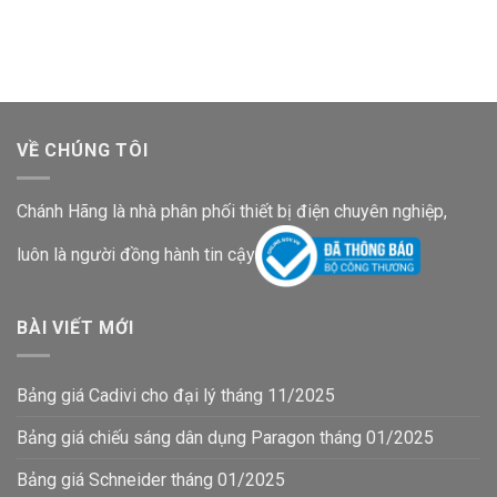
gốc
hiện
gốc
hiện
là:
tại
là:
tại
158,000₫.
là:
305,000₫.
là:
93,900₫.
181,200₫.
VỀ CHÚNG TÔI
Chánh Hãng là nhà phân phối thiết bị điện chuyên nghiệp,
luôn là người đồng hành tin cậy
BÀI VIẾT MỚI
Bảng giá Cadivi cho đại lý tháng 11/2025
Bảng giá chiếu sáng dân dụng Paragon tháng 01/2025
Bảng giá Schneider tháng 01/2025