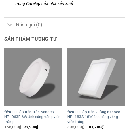
trong Catalog của nhà sản xuất
Đánh giá (0)
SẢN PHẨM TƯƠNG TỰ
Đèn LED ốp trần tròn Nanoco
Đèn LED ốp trần vuông Nanoco
NPL063R 6W ánh sáng vàng viền
NPL183S 18W ánh sáng vàng
trắng
viền trắng
Giá
Giá
Giá
Giá
158,000
₫
93,900
₫
305,000
₫
181,200
₫