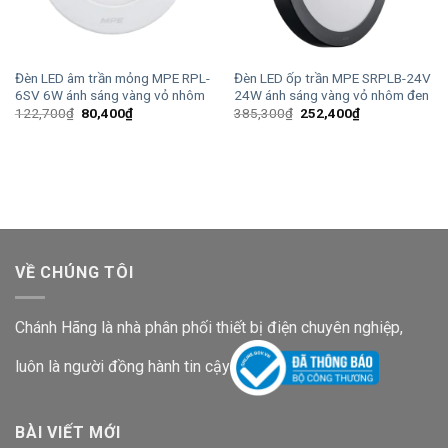
Đèn LED âm trần mỏng MPE RPL-
Đèn LED ốp trần MPE SRPLB-24V
6SV 6W ánh sáng vàng vỏ nhôm
24W ánh sáng vàng vỏ nhôm đen
Giá
Giá
Giá
Giá
122,700
₫
80,400
₫
385,300
₫
252,400
₫
gốc
hiện
gốc
hiện
là:
tại
là:
tại
122,700₫.
là:
385,300₫.
là:
80,400₫.
252,400₫.
VỀ CHÚNG TÔI
Chánh Hãng là nhà phân phối thiết bị điện chuyên nghiệp,
luôn là người đồng hành tin cậy
BÀI VIẾT MỚI