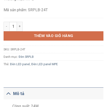
385,300₫.
là:
252,400₫.
Mã sản phẩm: SRPLB-24T
Đèn LED ốp trần MPE SRPLB-24T 24W ánh sáng trắng vỏ nhôm
THÊM VÀO GIỎ HÀNG
SKU:
SRPLB-24T
Danh mục:
Đèn SRPLB
Thẻ:
Đèn LED panel
,
Đèn LED panel MPE
Mô tả
Công suất: 24W