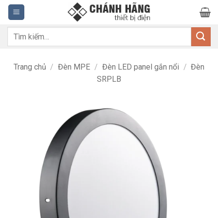
Bỏ
qua
nội
Tìm
dung
kiếm:
Trang chủ
/
Đèn MPE
/
Đèn LED panel gắn nổi
/
Đèn
SRPLB