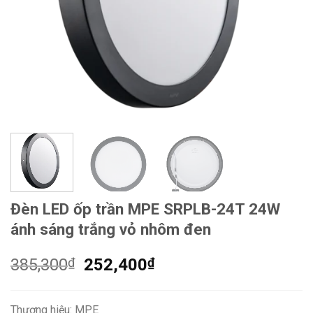
Đèn LED ốp trần MPE SRPLB-24T 24W
ánh sáng trắng vỏ nhôm đen
Giá
Giá
385,300
₫
252,400
₫
gốc
hiện
là:
tại
Thương hiệu: MPE