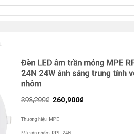
L
Đèn LED âm trần mỏng MPE R
24N 24W ánh sáng trung tính v
nhôm
Giá
Giá
398,200
₫
260,900
₫
gốc
hiện
là:
tại
Thương hiệu: MPE
398,200₫.
là:
260,900₫.
Mã sản phẩm: RPL-24N