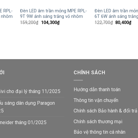
E RPL-
Đèn LED âm trần mỏng MPE RPL-
Đèn LED âm trần mỏ
ỏ nhôm
9T 9W ánh sáng trắng vỏ nhôm
6T 6W ánh sáng trắn
Giá
Giá
Giá
Giá
159,200
₫
104,300
₫
122,700
₫
80,400
₫
gốc
hiện
gốc
hiệ
là:
tại
là:
tại
159,200₫.
là:
122,700₫.
là:
₫.
104,300₫.
80,
ỚI
CHÍNH SÁCH
Hướng dẫn thanh toán
ivi cho đại lý tháng 11/2025
Thông tin vận chuyển
ếu sáng dân dụng Paragon
25
Chính sách Bảo hành & đổi trả
Chính sách thương mại
neider tháng 01/2025
Bảo vệ thông tin
cá nhân