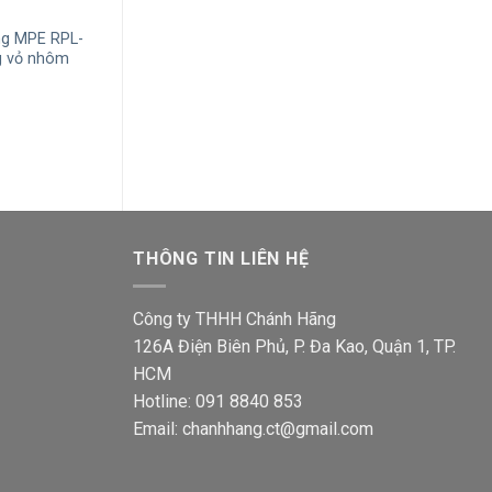
ng MPE RPL-
Đèn LED âm trần mỏng MPE RPL-
Đèn LED âm trầ
g vỏ nhôm
12N 12W ánh sáng trung tính vỏ
18T 18W ánh sá
nhôm
Giá
310,500
₫
203,4
n
gốc
Giá
Giá
195,200
₫
127,900
₫
là:
gốc
hiện
310,5
là:
tại
400₫.
195,200₫.
là:
127,900₫.
THÔNG TIN LIÊN HỆ
Công ty THHH Chánh Hãng
126A Điện Biên Phủ, P. Đa Kao, Quận 1, TP.
HCM
Hotline: 091 8840 853
Email: chanhhang.ct@gmail.com