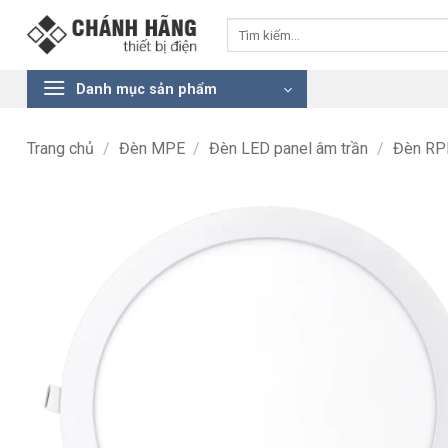
Bỏ
Tìm
qua
kiếm:
nội
dung
Danh mục sản phẩm
Trang chủ
/
Đèn MPE
/
Đèn LED panel âm trần
/
Đèn RP