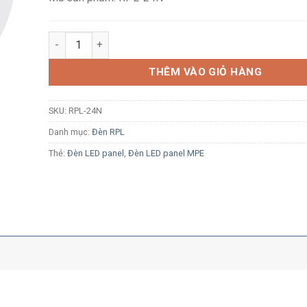
Đèn LED âm trần mỏng MPE RPL-24N 24W ánh sáng tru
THÊM VÀO GIỎ HÀNG
SKU:
RPL-24N
Danh mục:
Đèn RPL
Thẻ:
Đèn LED panel
,
Đèn LED panel MPE