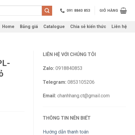
091 8840 853
GIỎ HÀNG
Home
Bảng giá
Catalogue
Chia sẻ kiến thức
Liên hệ
LIÊN HỆ VỚI CHÚNG TÔI
PL-
Zalo:
0918840853
ỏ
Telegram:
0853105206
Email:
chanhhang.ct@gmail.com
THÔNG TIN NÊN BIẾT
Hướng dẫn thanh toán