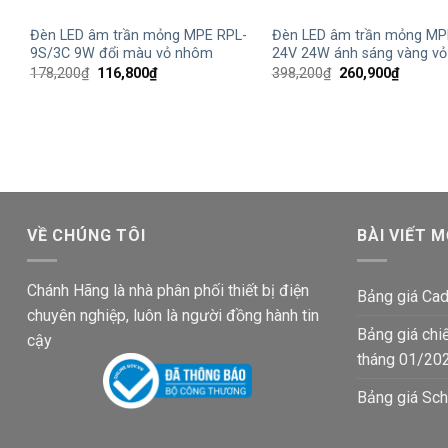
Đèn LED âm trần mỏng MPE RPL-
Đèn LED âm trần mỏng MP
9S/3C 9W đổi màu vỏ nhôm
24V 24W ánh sáng vàng v
Giá
Giá
Giá
Giá
178,200
₫
116,800
₫
398,200
₫
260,900
₫
gốc
hiện
gốc
hiện
là:
tại
là:
tại
178,200₫.
là:
398,200₫.
là:
116,800₫.
260,900
VỀ CHÚNG TÔI
BÀI VIẾT M
Chánh Hãng là nhà phân phối thiết bị điện
Bảng giá Cad
chuyên nghiệp, luôn là người đồng hành tin
Bảng giá chi
cậy
tháng 01/20
Bảng giá Sch