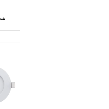
xuất
+
+