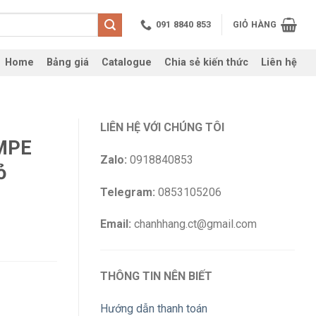
091 8840 853
GIỎ HÀNG
Home
Bảng giá
Catalogue
Chia sẻ kiến thức
Liên hệ
LIÊN HỆ VỚI CHÚNG TÔI
 MPE
Zalo:
0918840853
ỏ
Telegram:
0853105206
Email:
chanhhang.ct@gmail.com
THÔNG TIN NÊN BIẾT
Hướng dẫn thanh toán