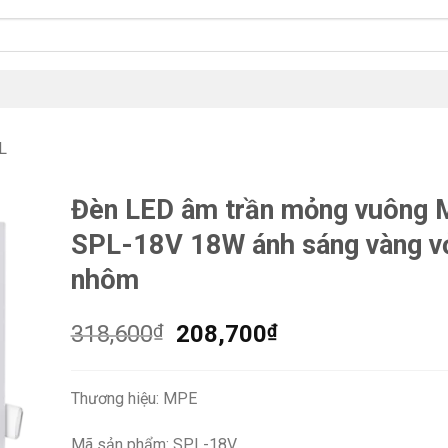
L
Đèn LED âm trần mỏng vuông
SPL-18V 18W ánh sáng vàng v
nhôm
Giá
Giá
318,600
₫
208,700
₫
gốc
hiện
là:
tại
Thương hiệu: MPE
318,600₫.
là:
208,700₫.
Mã sản phẩm: SPL-18V