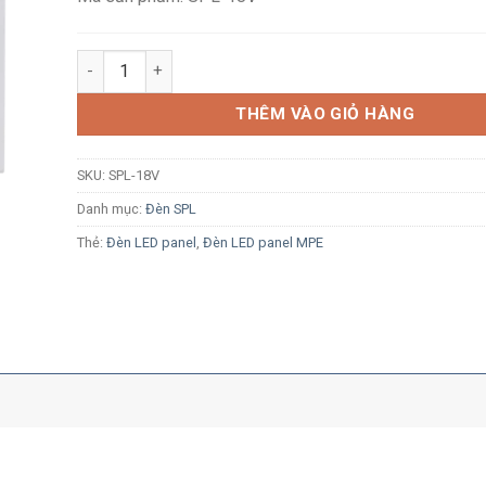
Đèn LED âm trần mỏng vuông MPE SPL-18V 18W ánh s
THÊM VÀO GIỎ HÀNG
SKU:
SPL-18V
Danh mục:
Đèn SPL
Thẻ:
Đèn LED panel
,
Đèn LED panel MPE