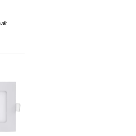
xuất
+
+