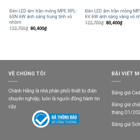
Đèn LED âm trần mỏng MPE RPL-
Đèn LED âm trần mỏng MP
6SN 6W ánh sáng trung tính vỏ
6V 6W ánh sáng vàng vỏ 
nhôm
Giá
Giá
122,700
₫
80,400
₫
gốc
hiện
Giá
Giá
122,700
₫
80,400
₫
là:
tại
gốc
hiện
122,700₫.
là:
là:
tại
80,400₫.
122,700₫.
là:
80,400₫.
VỀ CHÚNG TÔI
BÀI VIẾT M
Chánh Hãng là nhà phân phối thiết bị điện
Bảng giá Cad
chuyên nghiệp, luôn là người đồng hành tin
Bảng giá chi
cậy
tháng 01/20
Bảng giá Sch