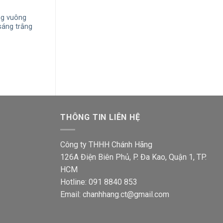
ng vuông
Đèn LED âm trần mỏng MPE RPL-
Đèn LED âm trầ
áng trắng
6SV 6W ánh sáng vàng vỏ nhôm
MPE SPL-24V 2
vỏ nhôm
Giá
Giá
122,700
₫
80,400
₫
gốc
hiện
Giá
415,000
₫
271,9
là:
tại
n
gốc
122,700₫.
là:
là:
80,400₫.
415,0
000₫.
THÔNG TIN LIÊN HỆ
Công ty THHH Chánh Hãng
126A Điện Biên Phủ, P. Đa Kao, Quận 1, TP.
HCM
Hotline: 091 8840 853
Email: chanhhang.ct@gmail.com