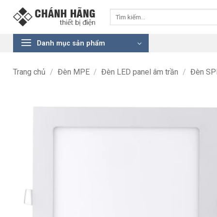
Bỏ
Tìm
qua
kiếm:
nội
dung
Danh mục sản phẩm
Trang chủ
/
Đèn MPE
/
Đèn LED panel âm trần
/
Đèn SP