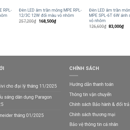
E RPL-
Đèn LED âm trần mỏng MPE RPL-
Đèn LED âm trần mỏ
nhôm
12/3C 12W đổi màu vỏ nhôm
MPE SPL-6T 6W ánh s
vỏ nhôm
Giá
Giá
257,200
₫
168,500
₫
gốc
hiện
Giá
Giá
126,600
₫
83,000
₫
là:
tại
gốc
hiệ
257,200₫.
là:
là:
tại
168,500₫.
126,600₫.
là:
83,
ỚI
CHÍNH SÁCH
Hướng dẫn thanh toán
ivi cho đại lý tháng 11/2025
Thông tin vận chuyển
ếu sáng dân dụng Paragon
25
Chính sách Bảo hành & đổi trả
Chính sách thương mại
neider tháng 01/2025
Bảo vệ thông tin
cá nhân