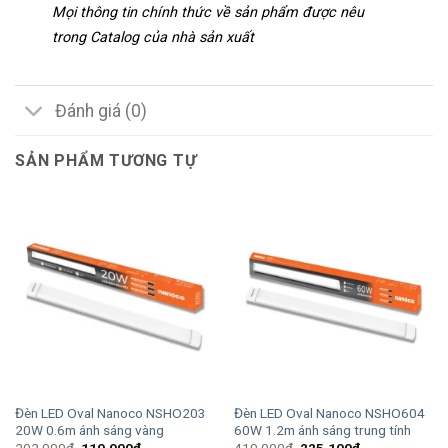
Mọi thông tin chính thức về sản phẩm được nêu
trong Catalog của nhà sản xuất
Đánh giá (0)
SẢN PHẨM TƯƠNG TỰ
Đèn LED Oval Nanoco NSHO203
Đèn LED Oval Nanoco NSHO604
20W 0.6m ánh sáng vàng
60W 1.2m ánh sáng trung tính
Giá
Giá
Giá
Giá