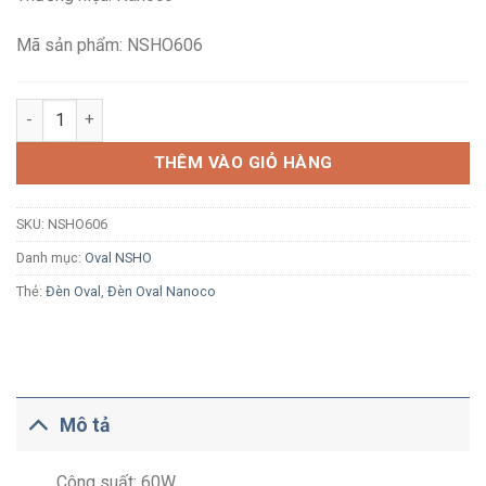
410,000₫.
là:
225,100₫.
Mã sản phẩm: NSHO606
Đèn LED Oval Nanoco NSHO606 60W 1.2m ánh sáng trắng số l
THÊM VÀO GIỎ HÀNG
SKU:
NSHO606
Danh mục:
Oval NSHO
Thẻ:
Đèn Oval
,
Đèn Oval Nanoco
Mô tả
Công suất: 60W