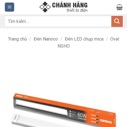
Bỏ
qua
nội
Tìm
dung
kiếm:
Trang chủ
/
Đèn Nanoco
/
Đèn LED chụp mica
/
Oval
NSHO