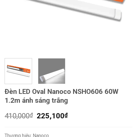
Đèn LED Oval Nanoco NSHO606 60W
1.2m ánh sáng trắng
Giá
Giá
410,000
₫
225,100
₫
gốc
hiện
là:
tại
Thương hiệu: Nanoco