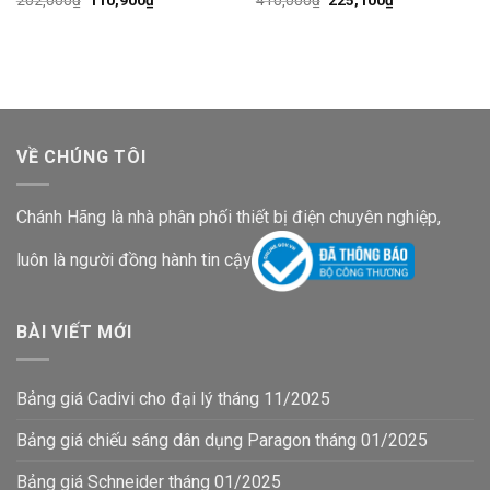
202,000
₫
110,900
₫
410,000
₫
225,100
₫
gốc
hiện
gốc
hiện
là:
tại
là:
tại
202,000₫.
là:
410,000₫.
là:
110,900₫.
225,100₫.
VỀ CHÚNG TÔI
Chánh Hãng là nhà phân phối thiết bị điện chuyên nghiệp,
luôn là người đồng hành tin cậy
BÀI VIẾT MỚI
Bảng giá Cadivi cho đại lý tháng 11/2025
Bảng giá chiếu sáng dân dụng Paragon tháng 01/2025
Bảng giá Schneider tháng 01/2025