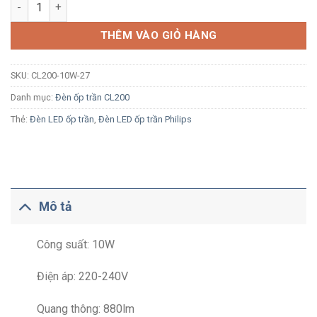
Đèn LED ốp trần Philips CL200 10W ánh sáng vàng 2700K số lư
THÊM VÀO GIỎ HÀNG
SKU:
CL200-10W-27
Danh mục:
Đèn ốp trần CL200
Thẻ:
Đèn LED ốp trần
,
Đèn LED ốp trần Philips
Mô tả
Công suất: 10W
Điện áp: 220-240V
Quang thông: 880lm