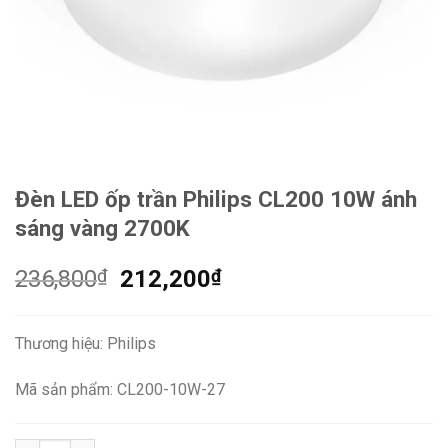
Đèn LED ốp trần Philips CL200 10W ánh
sáng vàng 2700K
Giá
Giá
236,800
₫
212,200
₫
gốc
hiện
là:
tại
Thương hiệu: Philips
236,800₫.
là:
212,200₫.
Mã sản phẩm: CL200-10W-27