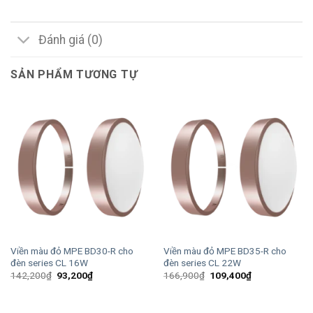
Đánh giá (0)
SẢN PHẨM TƯƠNG TỰ
Viền màu đỏ MPE BD30-R cho
Viền màu đỏ MPE BD35-R cho
đèn series CL 16W
đèn series CL 22W
Giá
Giá
Giá
Giá
142,200
₫
93,200
₫
166,900
₫
109,400
₫
gốc
hiện
gốc
hiện
là:
tại
là:
tại
142,200₫.
là:
166,900₫.
là:
93,200₫.
109,400₫.