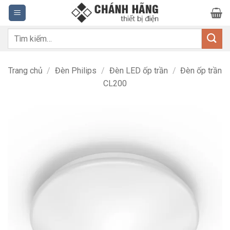
Bỏ
qua
nội
Tìm
dung
kiếm:
Trang chủ
/
Đèn Philips
/
Đèn LED ốp trần
/
Đèn ốp trần
CL200