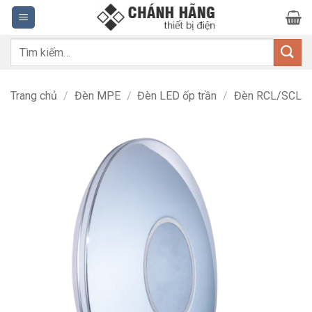
Bỏ
qua
nội
Tìm
dung
kiếm:
Trang chủ
/
Đèn MPE
/
Đèn LED ốp trần
/
Đèn RCL/SCL