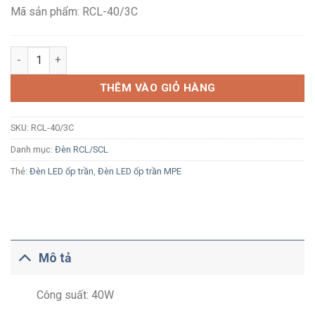
705,400₫.
Mã sản phẩm: RCL-40/3C
Đèn LED ốp trần tròn MPE RCL-40/3C Ø480mm 40W đổi màu số
THÊM VÀO GIỎ HÀNG
SKU:
RCL-40/3C
Danh mục:
Đèn RCL/SCL
Thẻ:
Đèn LED ốp trần
,
Đèn LED ốp trần MPE
Mô tả
Công suất: 40W