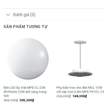
Đánh giá (0)
SẢN PHẨM TƯƠNG TỰ
Đèn LED ốp trần MPE CL-22N
Phụ kiện treo cho đèn MCL 15W
Ø350mm 22W ánh sáng trung
với cáp treo 0.8m MPE PKTCL-15
tính
Giá
Giá
226,300
₫
148,300
₫
gốc
hiện
Giá
Giá
466,100
₫
305,300
₫
là:
tại
gốc
hiện
226,300₫.
là:
là:
tại