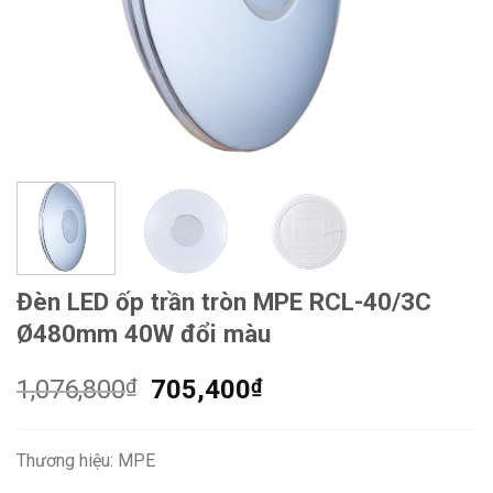
Đèn LED ốp trần tròn MPE RCL-40/3C
Ø480mm 40W đổi màu
Giá
Giá
1,076,800
₫
705,400
₫
gốc
hiện
là:
tại
Thương hiệu: MPE
1,076,800₫.
là: