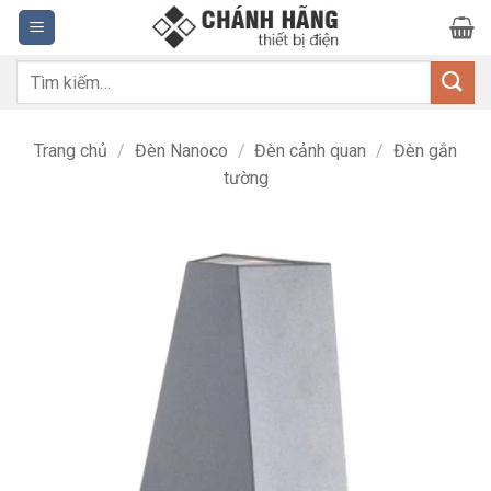
Bỏ
qua
nội
Tìm
dung
kiếm:
Trang chủ
/
Đèn Nanoco
/
Đèn cảnh quan
/
Đèn gắn
tường