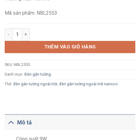
1,244,000₫.
là:
836,000₫.
Mã sản phẩm: NBL2553
Đèn LED gắn tường ngoài trời Nanoco NBL2553 số lượng
THÊM VÀO GIỎ HÀNG
SKU:
NBL2553
Danh mục:
Đèn gắn tường
Thẻ:
đèn gắn tường ngoài trời
,
đèn gắn tường ngoài trời nanoco
Mô tả
Công suất 9W