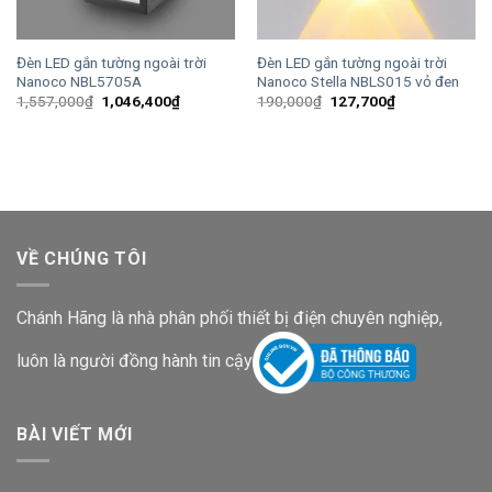
Đèn LED gắn tường ngoài trời
Đèn LED gắn tường ngoài trời
Nanoco NBL5705A
Nanoco Stella NBLS015 vỏ đen
Giá
Giá
Giá
Giá
1,557,000
₫
1,046,400
₫
190,000
₫
127,700
₫
gốc
hiện
gốc
hiện
là:
tại
là:
tại
1,557,000₫.
là:
190,000₫.
là:
1,046,400₫.
127,700₫.
VỀ CHÚNG TÔI
Chánh Hãng là nhà phân phối thiết bị điện chuyên nghiệp,
luôn là người đồng hành tin cậy
BÀI VIẾT MỚI