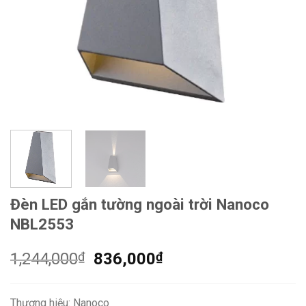
Đèn LED gắn tường ngoài trời Nanoco
NBL2553
Giá
Giá
1,244,000
₫
836,000
₫
gốc
hiện
là:
tại
Thương hiệu: Nanoco