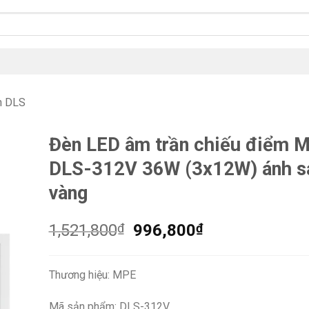
n DLS
Đèn LED âm trần chiếu điểm 
DLS-312V 36W (3x12W) ánh s
vàng
Giá
Giá
1,521,800
₫
996,800
₫
gốc
hiện
là:
tại
Thương hiệu: MPE
1,521,800₫.
là:
996,800₫.
Mã sản phẩm: DLS-312V