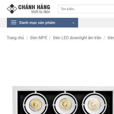
Bỏ
Tìm
qua
kiếm:
nội
dung
Danh mục sản phẩm
Trang chủ
/
Đèn MPE
/
Đèn LED downlight âm trần
/
Đè