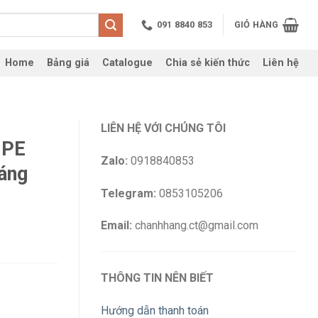
091 8840 853
GIỎ HÀNG
Home
Bảng giá
Catalogue
Chia sẻ kiến thức
Liên hệ
LIÊN HỆ VỚI CHÚNG TÔI
MPE
Zalo:
0918840853
áng
Telegram:
0853105206
Email:
chanhhang.ct@gmail.com
THÔNG TIN NÊN BIẾT
Hướng dẫn thanh toán