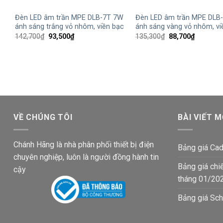
Đèn LED âm trần MPE DLB-7T 7W
Đèn LED âm trần MPE DLB
ánh sáng trắng vỏ nhôm, viền bạc
ánh sáng vàng vỏ nhôm, vi
Giá
Giá
Giá
Giá
142,700
₫
93,500
₫
135,300
₫
88,700
₫
gốc
hiện
gốc
hiện
là:
tại
là:
tại
142,700₫.
là:
135,300₫.
là:
93,500₫.
88,700₫.
VỀ CHÚNG TÔI
BÀI VIẾT M
Chánh Hãng là nhà phân phối thiết bị điện
Bảng giá Cad
chuyên nghiệp, luôn là người đồng hành tin
Bảng giá chi
cậy
tháng 01/20
Bảng giá Sch