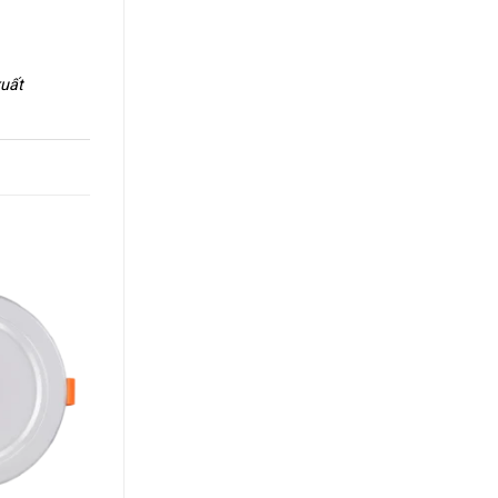
xuất
+
+