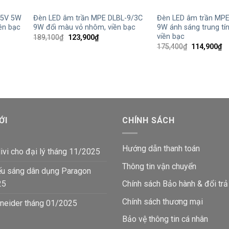
-5V 5W
Đèn LED âm trần MPE DLBL-9/3C
Đèn LED âm trần MP
ền bạc
9W đổi màu vỏ nhôm, viền bạc
9W ánh sáng trung tí
viền bạc
Giá
Giá
189,100
₫
123,900
₫
gốc
hiện
Giá
Gi
175,400
₫
114,900
₫
là:
tại
gốc
hi
189,100₫.
là:
là:
tạ
123,900₫.
175,400₫.
là:
11
ỚI
CHÍNH SÁCH
Hướng dẫn thanh toán
ivi cho đại lý tháng 11/2025
Thông tin vận chuyển
ếu sáng dân dụng Paragon
25
Chính sách Bảo hành & đổi trả
Chính sách thương mại
neider tháng 01/2025
Bảo vệ thông tin
cá nhân