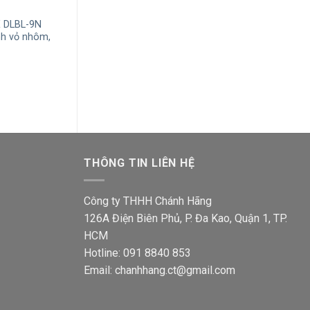
E DLBL-9N
Đèn LED âm trần MPE DLB-5N 5W
Đèn LED âm trầ
nh vỏ nhôm,
ánh sáng trung tính vỏ nhôm, viền
5W đổi màu vỏ 
bạc
Giá
145,900
₫
95,60
gốc
á
Giá
Giá
135,300
₫
88,700
₫
là:
ện
gốc
hiện
145,9
i
là:
tại
135,300₫.
là:
4,900₫.
88,700₫.
THÔNG TIN LIÊN HỆ
Công ty THHH Chánh Hãng
126A Điện Biên Phủ, P. Đa Kao, Quận 1, TP.
HCM
Hotline: 091 8840 853
Email: chanhhang.ct@gmail.com