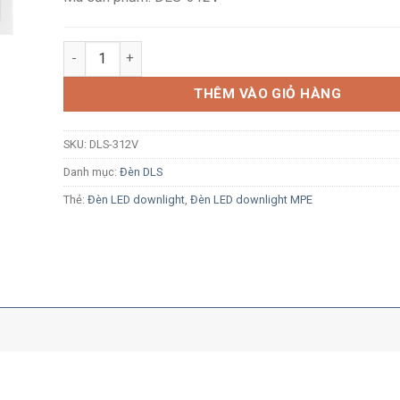
Đèn LED âm trần chiếu điểm MPE DLS-312V 36W (3x12W
THÊM VÀO GIỎ HÀNG
SKU:
DLS-312V
Danh mục:
Đèn DLS
Thẻ:
Đèn LED downlight
,
Đèn LED downlight MPE