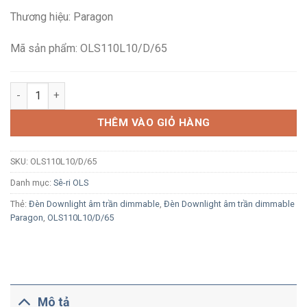
là:
tại
Thương hiệu: Paragon
1,068,000₫.
là:
729,500₫.
Mã sản phẩm: OLS110L10/D/65
Đèn LED Downlight âm trần dimmable Paragon OLS110L10/D/65
THÊM VÀO GIỎ HÀNG
SKU:
OLS110L10/D/65
Danh mục:
Sê-ri OLS
Thẻ:
Đèn Downlight âm trần dimmable
,
Đèn Downlight âm trần dimmable
Paragon
,
OLS110L10/D/65
Mô tả