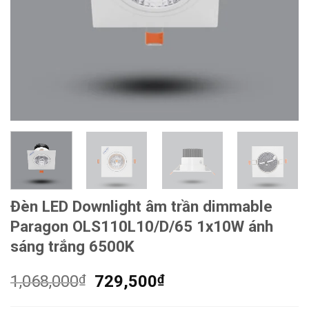
Đèn LED Downlight âm trần dimmable
Paragon OLS110L10/D/65 1x10W ánh
sáng trắng 6500K
Giá
Giá
1,068,000
₫
729,500
₫
gốc
hiện