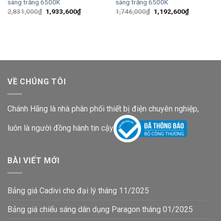
sáng trắng 6500K
sáng trắng 6500K
Giá
Giá
Giá
Giá
2,831,000
₫
1,933,600
₫
1,746,000
₫
1,192,600
₫
gốc
hiện
gốc
hiện
là:
tại
là:
tại
2,831,000₫.
là:
1,746,000₫.
là:
1,933,600₫.
1,192,600
VỀ CHÚNG TÔI
Chánh Hãng là nhà phân phối thiết bị điện chuyên nghiệp,
luôn là người đồng hành tin cậy
BÀI VIẾT MỚI
Bảng giá Cadivi cho đại lý tháng 11/2025
Bảng giá chiếu sáng dân dụng Paragon tháng 01/2025