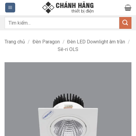
Bỏ
qua
nội
Tìm
dung
kiếm:
Trang chủ
/
Đèn Paragon
/
Đèn LED Downlight âm trần
/
Sê-ri OLS