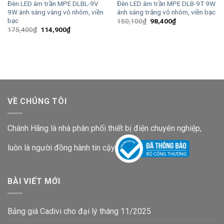
Đèn LED âm trần MPE DLBL-9V
Đèn LED âm trần MPE DLB-9T 9W
9W ánh sáng vàng vỏ nhôm, viền
ánh sáng trắng vỏ nhôm, viền bạc
bạc
Giá
Giá
150,100
₫
98,400
₫
gốc
hiện
Giá
Giá
175,400
₫
114,900
₫
là:
tại
gốc
hiện
150,100₫.
là:
là:
tại
98,400₫.
175,400₫.
là:
114,900₫.
VỀ CHÚNG TÔI
Chánh Hãng là nhà phân phối thiết bị điện chuyên nghiệp,
luôn là người đồng hành tin cậy
BÀI VIẾT MỚI
Bảng giá Cadivi cho đại lý tháng 11/2025