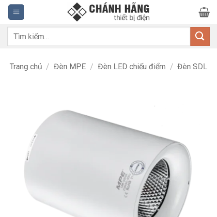
Bỏ
qua
nội
Tìm
dung
kiếm:
Trang chủ
/
Đèn MPE
/
Đèn LED chiếu điểm
/
Đèn SDL