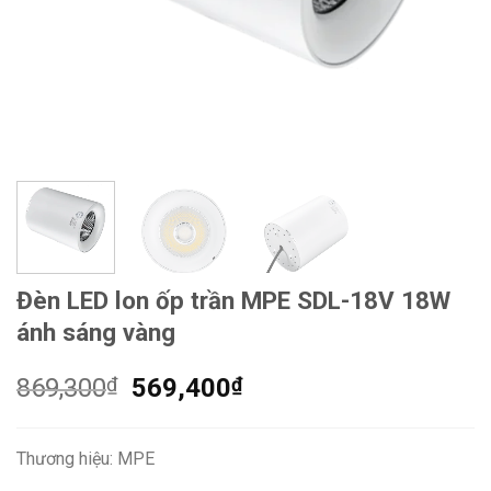
Đèn LED lon ốp trần MPE SDL-18V 18W
ánh sáng vàng
Giá
Giá
869,300
₫
569,400
₫
gốc
hiện
là:
tại
Thương hiệu: MPE
869,300₫.
là: