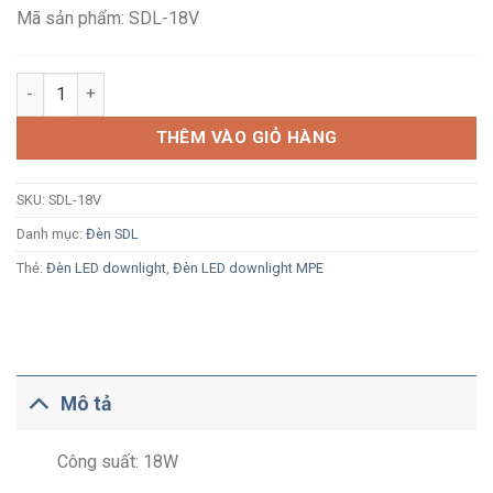
569,400₫.
Mã sản phẩm: SDL-18V
Đèn LED lon ốp trần MPE SDL-18V 18W ánh sáng vàng số lượn
THÊM VÀO GIỎ HÀNG
SKU:
SDL-18V
Danh mục:
Đèn SDL
Thẻ:
Đèn LED downlight
,
Đèn LED downlight MPE
Mô tả
Công suất: 18W