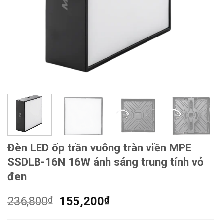
Đèn LED ốp trần vuông tràn viền MPE
SSDLB-16N 16W ánh sáng trung tính vỏ
đen
Giá
Giá
236,800
₫
155,200
₫
gốc
hiện