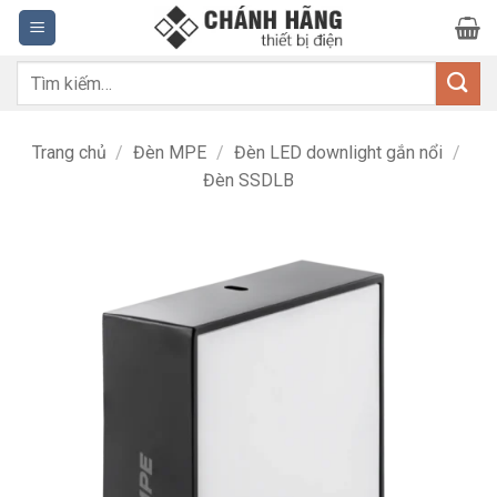
Bỏ
qua
nội
Tìm
dung
kiếm:
Trang chủ
/
Đèn MPE
/
Đèn LED downlight gắn nổi
/
Đèn SSDLB