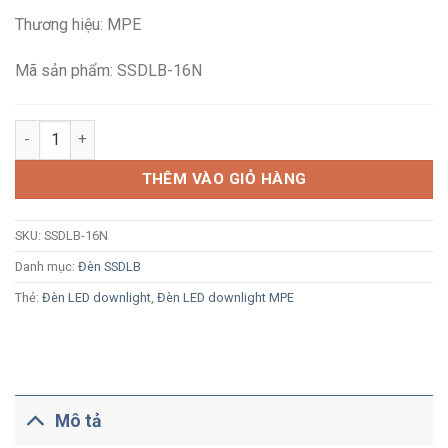
là:
tại
Thương hiệu: MPE
236,800₫.
là:
155,200₫.
Mã sản phẩm: SSDLB-16N
Đèn LED ốp trần vuông tràn viền MPE SSDLB-16N 16W ánh sáng
THÊM VÀO GIỎ HÀNG
SKU:
SSDLB-16N
Danh mục:
Đèn SSDLB
Thẻ:
Đèn LED downlight
,
Đèn LED downlight MPE
Mô tả