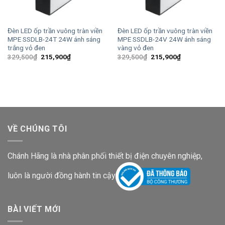
Đèn LED ốp trần vuông tràn viền
Đèn LED ốp trần vuông tràn viền
MPE SSDLB-24T 24W ánh sáng
MPE SSDLB-24V 24W ánh sáng
trắng vỏ đen
vàng vỏ đen
Giá
Giá
Giá
Giá
329,500
₫
215,900
₫
329,500
₫
215,900
₫
gốc
hiện
gốc
hiện
là:
tại
là:
tại
329,500₫.
là:
329,500₫.
là:
215,900₫.
215,900₫.
VỀ CHÚNG TÔI
Chánh Hãng là nhà phân phối thiết bị điện chuyên nghiệp,
luôn là người đồng hành tin cậy
BÀI VIẾT MỚI