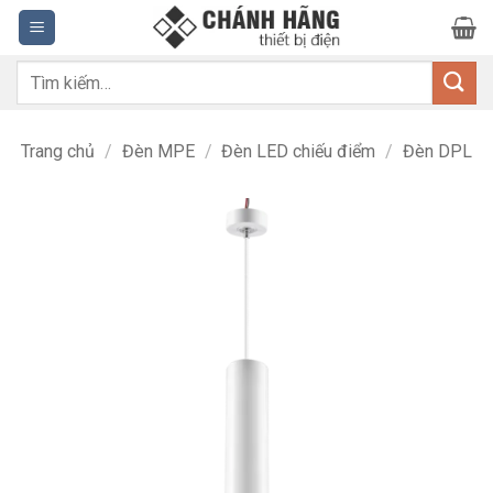
Bỏ
qua
nội
Tìm
dung
kiếm:
Trang chủ
/
Đèn MPE
/
Đèn LED chiếu điểm
/
Đèn DPL