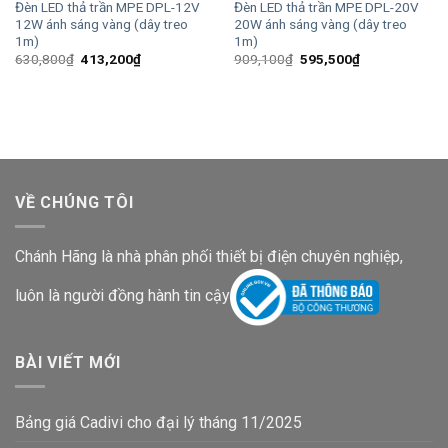
Đèn LED thả trần MPE DPL-12V
Đèn LED thả trần MPE DPL-20V
12W ánh sáng vàng (dây treo
20W ánh sáng vàng (dây treo
1m)
1m)
Giá
Giá
Giá
Giá
630,800
₫
413,200
₫
909,100
₫
595,500
₫
gốc
hiện
gốc
hiện
là:
tại
là:
tại
630,800₫.
là:
909,100₫.
là:
413,200₫.
595,500₫.
VỀ CHÚNG TÔI
Chánh Hãng là nhà phân phối thiết bị điện chuyên nghiệp,
luôn là người đồng hành tin cậy
BÀI VIẾT MỚI
Bảng giá Cadivi cho đại lý tháng 11/2025