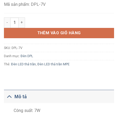
335,900₫.
Mã sản phẩm: DPL-7V
Đèn LED thả trần MPE DPL-7V 7W ánh sáng vàng (dây treo 1m)
THÊM VÀO GIỎ HÀNG
SKU:
DPL-7V
Danh mục:
Đèn DPL
Thẻ:
Đèn LED thả trần
,
Đèn LED thả trần MPE
Mô tả
Công suất: 7W