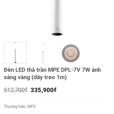
Đèn LED thả trần MPE DPL-7V 7W ánh
sáng vàng (dây treo 1m)
Giá
Giá
512,700
₫
335,900
₫
gốc
hiện
là:
tại
Thương hiệu: MPE
512,700₫.
là: