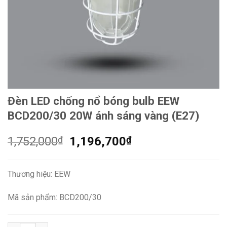
Đèn LED chống nổ bóng bulb EEW
BCD200/30 20W ánh sáng vàng (E27)
Giá
Giá
1,752,000
₫
1,196,700
₫
gốc
hiện
là:
tại
Thương hiệu: EEW
1,752,000₫.
là:
1,196,700₫.
Mã sản phẩm: BCD200/30