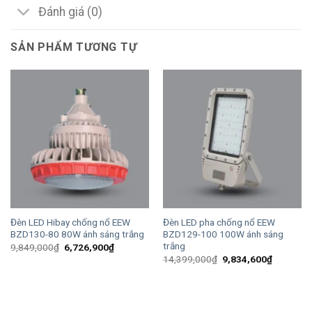
Đánh giá (0)
SẢN PHẨM TƯƠNG TỰ
Đèn LED Hibay chống nổ EEW
Đèn LED pha chống nổ EEW
BZD130-80 80W ánh sáng trắng
BZD129-100 100W ánh sáng
trắng
Giá
Giá
9,849,000
₫
6,726,900
₫
gốc
hiện
Giá
Giá
14,399,000
₫
9,834,600
₫
là:
tại
gốc
hiện
9,849,000₫.
là:
là:
tại
6,726,900₫.
14,399,000₫.
là:
9,834,60