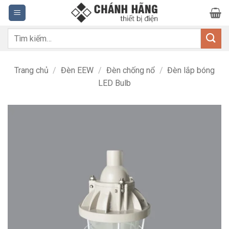
Bỏ
qua
nội
Tìm
dung
kiếm:
Trang chủ
/
Đèn EEW
/
Đèn chống nổ
/
Đèn lắp bóng
LED Bulb