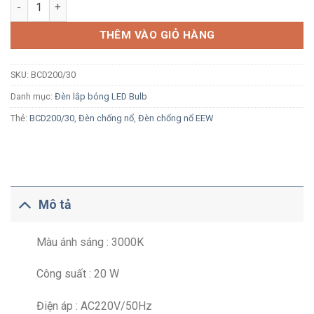
Đèn LED chống nổ bóng bulb EEW BCD200/30 20W ánh sáng vàn
THÊM VÀO GIỎ HÀNG
SKU:
BCD200/30
Danh mục:
Đèn lắp bóng LED Bulb
Thẻ:
BCD200/30
,
Đèn chống nổ
,
Đèn chống nổ EEW
Mô tả
Màu ánh sáng : 3000K
Công suất : 20 W
Điện áp : AC220V/50Hz