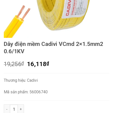
Dây điện mềm Cadivi VCmd 2×1.5mm2
0.6/1KV
Giá
Giá
19,256
₫
16,118
₫
gốc
hiện
là:
tại
Thương hiệu: Cadivi
19,256₫.
là:
16,118₫.
Mã sản phẩm: 56006740
Dây điện mềm Cadivi VCmd 2x1.5mm2 0.6/1KV số lượng