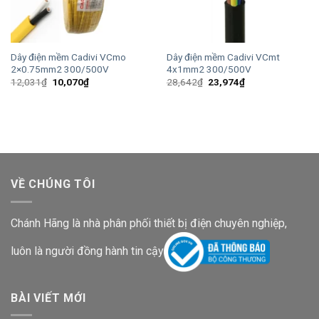
Dây điện mềm Cadivi VCmo
Dây điện mềm Cadivi VCmt
2×0.75mm2 300/500V
4x1mm2 300/500V
Giá
Giá
Giá
Giá
12,031
₫
10,070
₫
28,642
₫
23,974
₫
gốc
hiện
gốc
hiện
là:
tại
là:
tại
12,031₫.
là:
28,642₫.
là:
10,070₫.
23,974₫.
VỀ CHÚNG TÔI
Chánh Hãng là nhà phân phối thiết bị điện chuyên nghiệp,
luôn là người đồng hành tin cậy
BÀI VIẾT MỚI