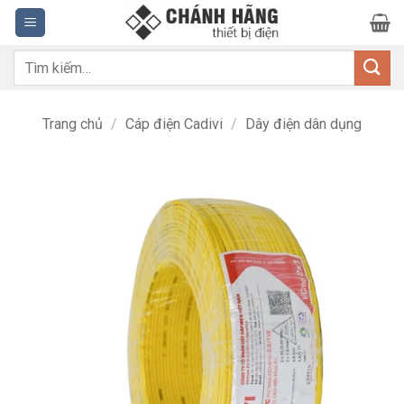
Bỏ
qua
nội
Tìm
dung
kiếm:
Trang chủ
/
Cáp điện Cadivi
/
Dây điện dân dụng