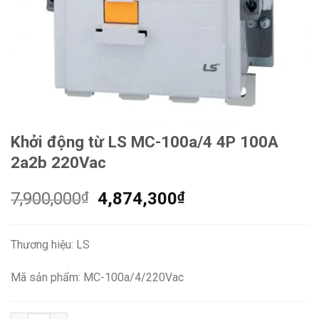
Khởi động từ LS MC-100a/4 4P 100A
2a2b 220Vac
Giá
Giá
7,900,000
₫
4,874,300
₫
gốc
hiện
là:
tại
Thương hiệu: LS
7,900,000₫.
là:
4,874,300₫.
Mã sản phẩm: MC-100a/4/220Vac