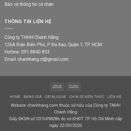
Bảo vệ thông tin
cá nhân
THÔNG TIN LIÊN HỆ
Công ty THHH Chánh Hãng
126A Điện Biên Phủ, P. Đa Kao, Quận 1, TP. HCM
Hotline: 091 8840 853
Email: chanhhang.ct@gmail.com
Cash
Bank
On
Transfer
HOME
BẢNG GIÁ
CATALOGUE
CHIA SẺ KIẾN THỨC
LIÊN HỆ
Delivery
Website chanhhang.com thuộc sở hữu của Công ty TNHH
Chánh Hãng
Giấy ĐKDN số 0316498286 do sở KHĐT TP. Hồ Chí Minh cấp
ngày 22/09/2020