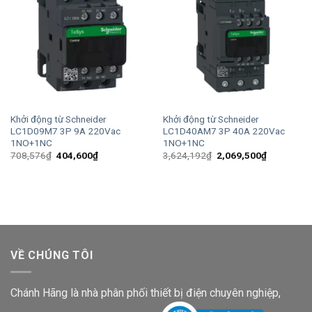
Khởi động từ Schneider
Khởi động từ Schneider
LC1D09M7 3P 9A 220Vac
LC1D40AM7 3P 40A 220Vac
1NO+1NC
1NO+1NC
Giá
Giá
Giá
Giá
708,576
₫
404,600
₫
3,624,192
₫
2,069,500
₫
gốc
hiện
gốc
hiện
là:
tại
là:
tại
708,576₫.
là:
3,624,192₫.
là:
404,600₫.
2,069,500
VỀ CHÚNG TÔI
Chánh Hãng là nhà phân phối thiết bị điện chuyên nghiệp,