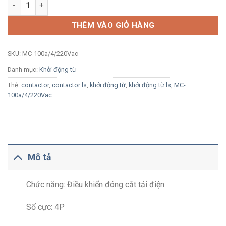
Khởi động từ LS MC-100a/4 4P 100A 2a2b 220Vac số lượng
THÊM VÀO GIỎ HÀNG
SKU:
MC-100a/4/220Vac
Danh mục:
Khởi động từ
Thẻ:
contactor
,
contactor ls
,
khởi động từ
,
khởi động từ ls
,
MC-
100a/4/220Vac
Mô tả
Chức năng: Điều khiển đóng cắt tải điện
Số cực: 4P