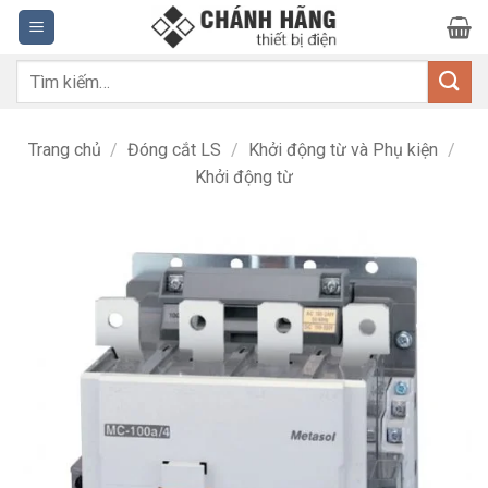
Bỏ
qua
nội
Tìm
dung
kiếm:
Trang chủ
/
Đóng cắt LS
/
Khởi động từ và Phụ kiện
/
Khởi động từ