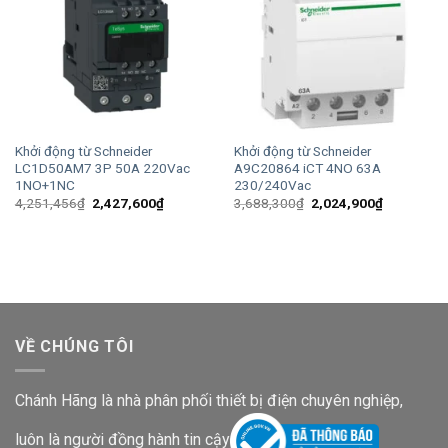
Khởi động từ Schneider
Khởi động từ Schneider
LC1D50AM7 3P 50A 220Vac
A9C20864 iCT 4NO 63A
1NO+1NC
230/240Vac
Giá
Giá
Giá
Giá
4,251,456
₫
2,427,600
₫
3,688,300
₫
2,024,900
₫
gốc
hiện
gốc
hiện
là:
tại
là:
tại
4,251,456₫.
là:
3,688,300₫.
là:
2,427,600₫.
2,024,900
VỀ CHÚNG TÔI
Chánh Hãng là nhà phân phối thiết bị điện chuyên nghiệp,
luôn là người đồng hành tin cậy