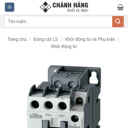
Bỏ
qua
nội
Tìm
dung
kiếm:
Trang chủ
/
Đóng cắt LS
/
Khởi động từ và Phụ kiện
/
Khởi động từ