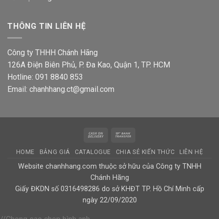
THÔNG TIN LIÊN HỆ
Công ty THHH Chánh Hãng
126A Điện Biên Phủ, P. Đa Kao, Quận 1, TP. HCM
Hotline: 091 8840 853
Email: chanhhang.ct@gmail.com
Cash
Bank
On
Transfer
HOME
BẢNG GIÁ
CATALOGUE
CHIA SẺ KIẾN THỨC
LIÊN HỆ
Delivery
Website chanhhang.com thuộc sở hữu của Công ty TNHH
Chánh Hãng
Giấy ĐKDN số 0316498286 do sở KHĐT TP. Hồ Chí Minh cấp
ngày 22/09/2020