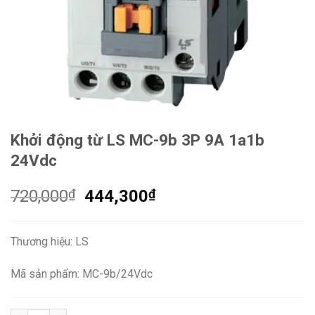
Khởi động từ LS MC-9b 3P 9A 1a1b
24Vdc
Giá
Giá
720,000
₫
444,300
₫
gốc
hiện
là:
tại
Thương hiệu: LS
720,000₫.
là:
444,300₫.
Mã sản phẩm: MC-9b/24Vdc