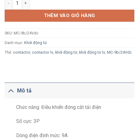
Khởi động từ LS MC-9b 3P 9A 1a1b 24Vdc số lượng
THÊM VÀO GIỎ HÀNG
SKU:
MC-9b/24Vdc
Danh mục:
Khởi động từ
Thẻ:
contactor
,
contactor ls
,
khởi động từ
,
khởi động từ ls
,
MC-9b/24Vdc
Mô tả
Chức năng: Điều khiển đóng cắt tải điện
Số cực: 3P
Dòng điện định mức: 9A