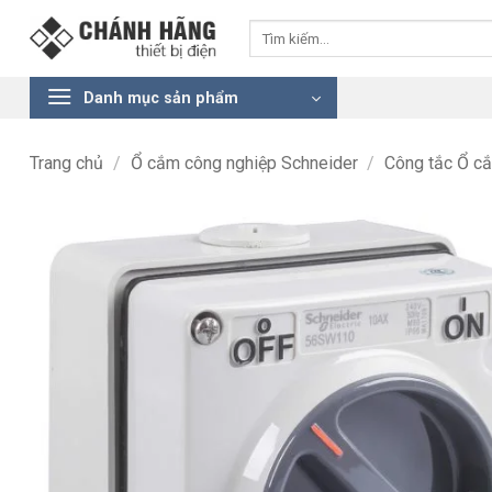
Bỏ
Tìm
qua
kiếm:
nội
dung
Danh mục sản phẩm
Trang chủ
/
Ổ cắm công nghiệp Schneider
/
Công tắc Ổ c