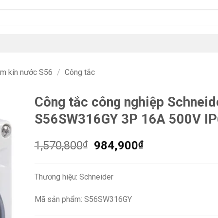
ắm kín nước S56
/
Công tắc
Công tắc công nghiệp Schneid
S56SW316GY 3P 16A 500V IP
Giá
Giá
1,570,800
₫
984,900
₫
gốc
hiện
là:
tại
Thương hiệu: Schneider
1,570,800₫.
là:
984,900₫.
Mã sản phẩm: S56SW316GY