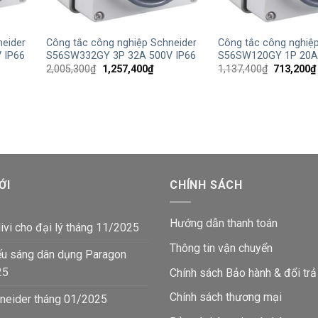
+
+
neider
Công tắc công nghiệp Schneider
Công tắc công nghiệ
 IP66
S56SW332GY 3P 32A 500V IP66
S56SW120GY 1P 20A 
Giá
Giá
Giá
2,005,300
₫
1,257,400
₫
1,137,400
₫
713,200
₫
gốc
hiện
gốc
là:
tại
là:
2,005,300₫.
là:
1,137,400
00₫.
1,257,400₫.
ỚI
CHÍNH SÁCH
Hướng dẫn thanh toán
ivi cho đại lý tháng 11/2025
Thông tin vận chuyển
ếu sáng dân dụng Paragon
25
Chính sách Bảo hành & đổi trả
Chính sách thương mại
neider tháng 01/2025