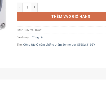
Công tắc công nghiệp Schneider S56SW316GY 3P 16A 5
THÊM VÀO GIỎ HÀNG
SKU:
S56SW316GY
Danh mục:
Công tắc
Thẻ:
Công tắc Ổ cắm chống thấm Schneider
,
S56SW316GY