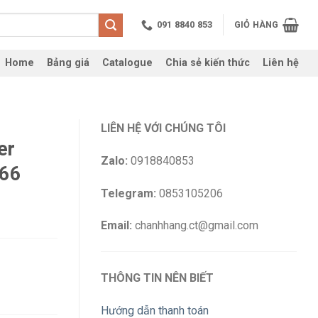
091 8840 853
GIỎ HÀNG
Home
Bảng giá
Catalogue
Chia sẻ kiến thức
Liên hệ
LIÊN HỆ VỚI CHÚNG TÔI
er
Zalo:
0918840853
66
Telegram:
0853105206
Email:
chanhhang.ct@gmail.com
THÔNG TIN NÊN BIẾT
Hướng dẫn thanh toán