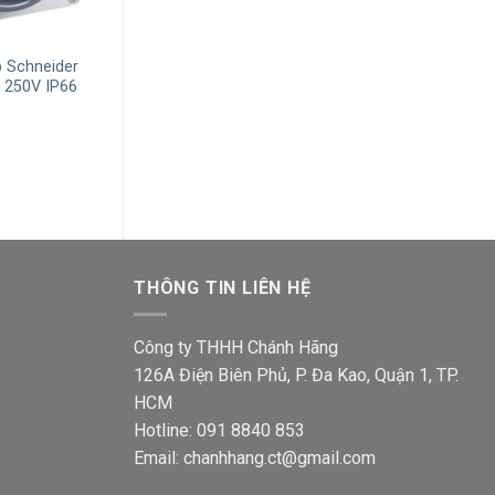
+
+
p Schneider
Ổ cắm có công tắc công nghiệp
Ổ cắm có công 
250V IP66
Schneider S56C315RPGY 3P 15A
Schneider S56
250V IP66
500V IP66
Giá
hiện
Giá
Giá
Giá
2,476,100
₫
1,552,600
₫
6,144,600
₫
3,8
tại
gốc
hiện
gốc
₫.
là:
là:
tại
là:
713,200₫.
2,476,100₫.
là:
6,14
1,552,600₫.
THÔNG TIN LIÊN HỆ
Công ty THHH Chánh Hãng
126A Điện Biên Phủ, P. Đa Kao, Quận 1, TP.
HCM
Hotline: 091 8840 853
Email: chanhhang.ct@gmail.com