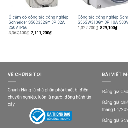
+
+
Ổ cắm có công tắc công nghiệp
Công tắc công nghiệp Sch
Schneider S56C332GY 3P 32A
S56SW310GY 3P 10A 500V
250V IP66
Giá
Giá
1,322,200
₫
829,100
₫
gốc
hiện
Giá
Giá
3,367,100
₫
2,111,200
₫
là:
tại
gốc
hiện
1,322,200₫.
là:
là:
tại
829,1
3,367,100₫.
là:
2,111,200₫.
VỀ CHÚNG TÔI
BÀI VIẾT M
Chánh Hãng là nhà phân phối thiết bị điện
Bảng giá Cad
chuyên nghiệp, luôn là người đồng hành tin
Bảng giá chi
cậy
tháng 01/20
Bảng giá Sch