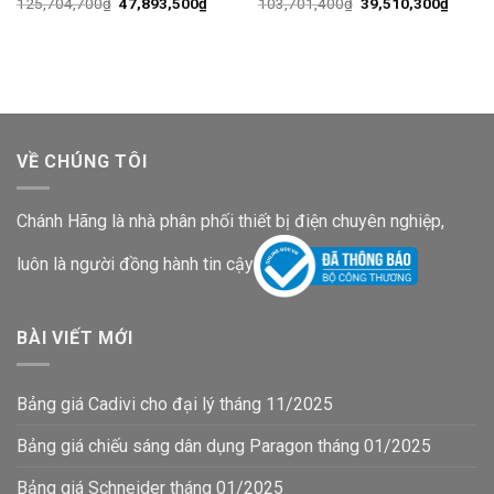
Giá
Giá
Giá
Giá
125,704,700
₫
47,893,500
₫
103,701,400
₫
39,510,300
₫
gốc
hiện
gốc
hiện
là:
tại
là:
tại
125,704,700₫.
là:
103,701,400₫.
là:
47,893,500₫.
39,510
VỀ CHÚNG TÔI
Chánh Hãng là nhà phân phối thiết bị điện chuyên nghiệp,
luôn là người đồng hành tin cậy
BÀI VIẾT MỚI
Bảng giá Cadivi cho đại lý tháng 11/2025
Bảng giá chiếu sáng dân dụng Paragon tháng 01/2025
Bảng giá Schneider tháng 01/2025