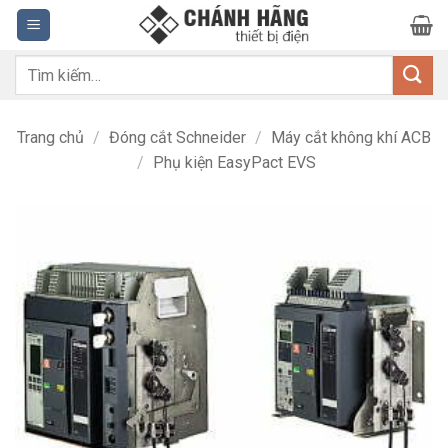
Bỏ
qua
nội
Tìm
dung
kiếm:
Trang chủ
/
Đóng cắt Schneider
/
Máy cắt không khí ACB
/
Phụ kiện EasyPact EVS