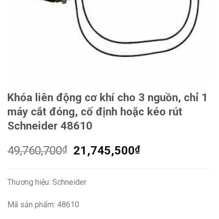
Khóa liên động cơ khí cho 3 nguồn, chỉ 1
máy cắt đóng, cố định hoặc kéo rút
Schneider 48610
Giá
Giá
49,760,700
₫
21,745,500
₫
gốc
hiện
là:
tại
Thương hiệu: Schneider
49,760,700₫.
là:
21,745,500₫.
Mã sản phẩm: 48610