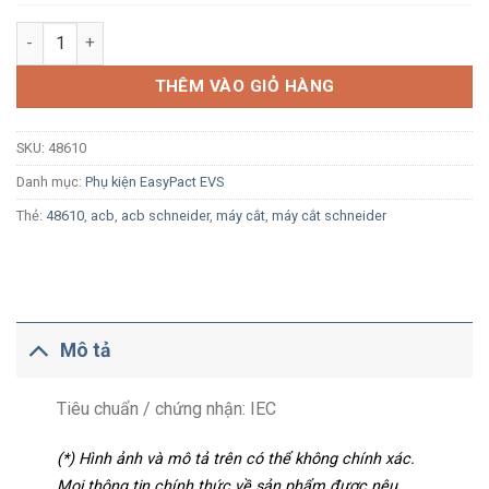
Khóa liên động cơ khí cho 3 nguồn, chỉ 1 máy cắt đóng, cố địn
THÊM VÀO GIỎ HÀNG
SKU:
48610
Danh mục:
Phụ kiện EasyPact EVS
Thẻ:
48610
,
acb
,
acb schneider
,
máy cắt
,
máy cắt schneider
Mô tả
Tiêu chuẩn / chứng nhận: IEC
(*) Hình ảnh và mô tả trên có thể không chính xác.
Mọi thông tin chính thức về sản phẩm được nêu