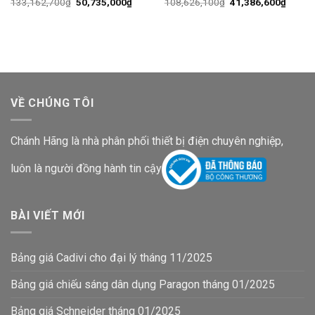
Giá
Giá
Giá
Giá
133,162,700
₫
50,735,000
₫
108,626,100
₫
41,386,600
₫
gốc
hiện
gốc
hiện
là:
tại
là:
tại
133,162,700₫.
là:
108,626,100₫.
là:
50,735,000₫.
41,386
VỀ CHÚNG TÔI
Chánh Hãng là nhà phân phối thiết bị điện chuyên nghiệp,
luôn là người đồng hành tin cậy
BÀI VIẾT MỚI
Bảng giá Cadivi cho đại lý tháng 11/2025
Bảng giá chiếu sáng dân dụng Paragon tháng 01/2025
Bảng giá Schneider tháng 01/2025