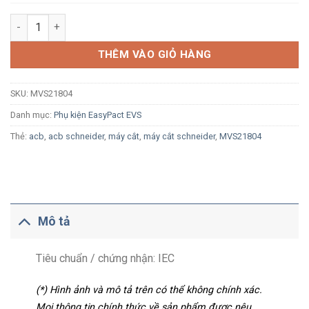
Cuộn đóng (XF) Schneider MVS21804 220Vac/Vdc cho ACB Easy
THÊM VÀO GIỎ HÀNG
SKU:
MVS21804
Danh mục:
Phụ kiện EasyPact EVS
Thẻ:
acb
,
acb schneider
,
máy cắt
,
máy cắt schneider
,
MVS21804
Mô tả
Tiêu chuẩn / chứng nhận: IEC
(*) Hình ảnh và mô tả trên có thể không chính xác.
Mọi thông tin chính thức về sản phẩm được nêu