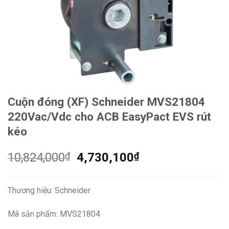
Cuộn đóng (XF) Schneider MVS21804
220Vac/Vdc cho ACB EasyPact EVS rút
kéo
Giá
Giá
10,824,000
₫
4,730,100
₫
gốc
hiện
là:
tại
Thương hiệu: Schneider
10,824,000₫.
là:
4,730,100₫.
Mã sản phẩm: MVS21804