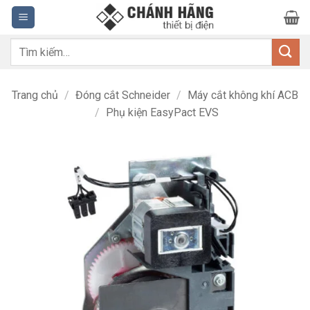
Bỏ
qua
nội
Tìm
dung
kiếm:
Trang chủ
/
Đóng cắt Schneider
/
Máy cắt không khí ACB
/
Phụ kiện EasyPact EVS