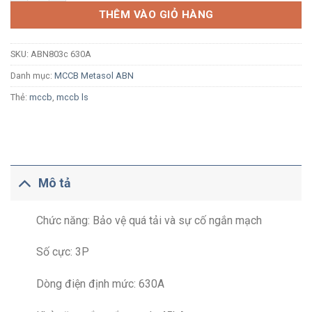
THÊM VÀO GIỎ HÀNG
SKU:
ABN803c 630A
Danh mục:
MCCB Metasol ABN
Thẻ:
mccb
,
mccb ls
Mô tả
Chức năng: Bảo vệ quá tải và sự cố ngắn mạch
Số cực: 3P
Dòng điện định mức: 630A