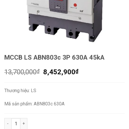
MCCB LS ABN803c 3P 630A 45kA
Giá
Giá
13,700,000
₫
8,452,900
₫
gốc
hiện
là:
tại
Thương hiệu: LS
13,700,000₫.
là:
8,452,900₫.
Mã sản phẩm: ABN803c 630A
MCCB LS ABN803c 3P 630A 45kA số lượng