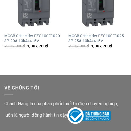
MCCB Schneider EZC100F3020
MCCB Schneider EZC100F3025
3P 20A 10kA/415V
3P 25A 10kA/415V
Giá
Giá
Giá
Giá
2,112,000
₫
1,087,700
₫
2,112,000
₫
1,087,700
₫
gốc
hiện
gốc
hiện
là:
tại
là:
tại
2,112,000₫.
là:
2,112,000₫.
là:
1,087,700₫.
1,087,700
VỀ CHÚNG TÔI
Chánh Hãng là nhà phân phối thiết bị điện chuyên nghiệp,
luôn là người đồng hành tin cậy