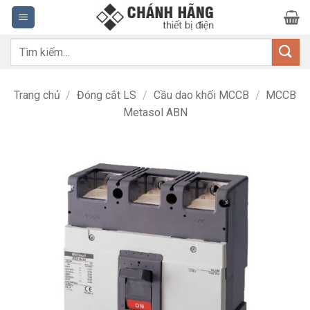
Bỏ
qua
nội
Tìm
dung
kiếm:
Trang chủ
/
Đóng cắt LS
/
Cầu dao khối MCCB
/
MCCB
Metasol ABN