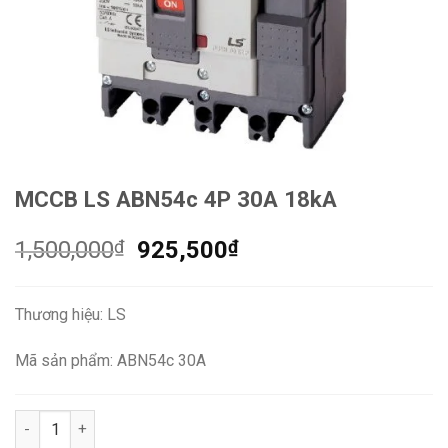
MCCB LS ABN54c 4P 30A 18kA
Giá
Giá
1,500,000
₫
925,500
₫
gốc
hiện
là:
tại
Thương hiệu: LS
1,500,000₫.
là:
925,500₫.
Mã sản phẩm: ABN54c 30A
MCCB LS ABN54c 4P 30A 18kA số lượng