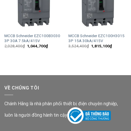
MCCB Schneider EZC100B3030
MCCB Schneider EZC100H3015
3P 30A 7.5kA/415V
3P 15A 30kA/415V
Giá
Giá
Giá
Giá
2,028,400
₫
1,044,700
₫
3,524,400
₫
1,815,100
₫
gốc
hiện
gốc
hiện
là:
tại
là:
tại
2,028,400₫.
là:
3,524,400₫.
là:
1,044,700₫.
1,815,100
VỀ CHÚNG TÔI
Chánh Hãng là nhà phân phối thiết bị điện chuyên nghiệp,
luôn là người đồng hành tin cậy