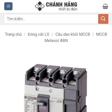
Bỏ
qua
nội
Tìm
dung
kiếm:
Trang chủ
/
Đóng cắt LS
/
Cầu dao khối MCCB
/
MCCB
Metasol ABN