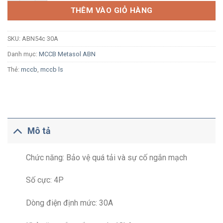
THÊM VÀO GIỎ HÀNG
SKU:
ABN54c 30A
Danh mục:
MCCB Metasol ABN
Thẻ:
mccb
,
mccb ls
Mô tả
Chức năng: Bảo vệ quá tải và sự cố ngắn mạch
Số cực: 4P
Dòng điện định mức: 30A