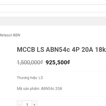
etasol ABN
MCCB LS ABN54c 4P 20A 18
Giá
Giá
1,500,000
₫
925,500
₫
gốc
hiện
là:
tại
Thương hiệu: LS
1,500,000₫.
là:
925,500₫.
Mã sản phẩm: ABN54c 20A
MCCB LS ABN54c 4P 20A 18kA số lượng