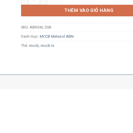
THÊM VÀO GIỎ HÀNG
SKU:
ABN54c 20A
Danh mục:
MCCB Metasol ABN
Thẻ:
mccb
,
mccb ls