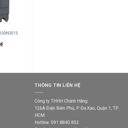
+
+
C100N3015
MCCB Schneider EZC100B3040
MCCB Schneide
3P 40A 7.5kA/415V
3P 20A 7.5kA/4
Giá
Giá
Giá
Giá
0
₫
2,028,400
₫
1,044,700
₫
2,028,400
₫
1,0
hiện
gốc
hiện
gốc
tại
là:
tại
là:
₫.
là:
2,028,400₫.
là:
2,02
1,431,600₫.
1,044,700₫.
THÔNG TIN LIÊN HỆ
Công ty THHH Chánh Hãng
126A Điện Biên Phủ, P. Đa Kao, Quận 1, TP.
HCM
Hotline: 091 8840 853