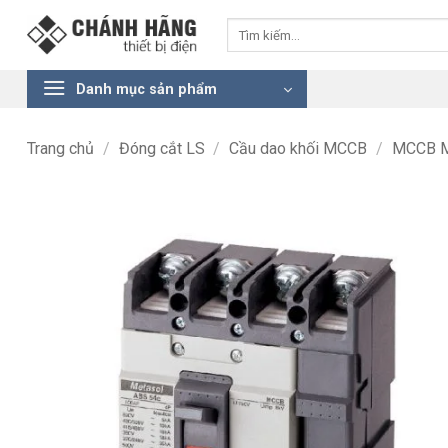
Bỏ
Tìm
qua
kiếm:
nội
dung
Danh mục sản phẩm
Trang chủ
/
Đóng cắt LS
/
Cầu dao khối MCCB
/
MCCB M