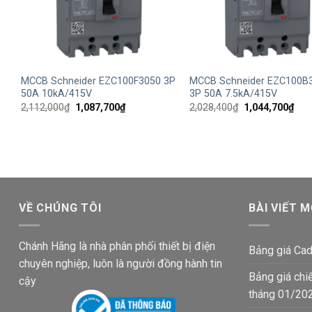
+
+
MCCB Schneider EZC100F3050 3P
MCCB Schneider EZC100B
50A 10kA/415V
3P 50A 7.5kA/415V
Giá
Giá
Giá
Giá
2,112,000
₫
1,087,700
₫
2,028,400
₫
1,044,700
₫
gốc
hiện
gốc
hiện
là:
tại
là:
tại
2,112,000₫.
là:
2,028,400₫.
là:
1,087,700₫.
1,04
VỀ CHÚNG TÔI
BÀI VIẾT M
Chánh Hãng là nhà phân phối thiết bị điện
Bảng giá Cad
chuyên nghiệp, luôn là người đồng hành tin
Bảng giá chi
cậy
tháng 01/20