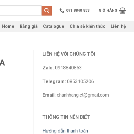
091 8840 853
GIỎ HÀNG
Home
Bảng giá
Catalogue
Chia sẻ kiến thức
Liên hệ
LIÊN HỆ VỚI CHÚNG TÔI
kA
Zalo:
0918840853
Telegram:
0853105206
Email:
chanhhang.ct@gmail.com
THÔNG TIN NÊN BIẾT
Hướng dẫn thanh toán