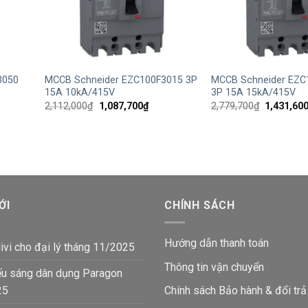
+
+
3050
MCCB Schneider EZC100F3015 3P
MCCB Schneider EZ
15A 10kA/415V
3P 15A 15kA/415V
Giá
Giá
Giá
2,112,000
₫
1,087,700
₫
2,779,700
₫
1,431,60
gốc
hiện
gốc
là:
tại
là:
2,112,000₫.
là:
2,779,700
4,700₫.
1,087,700₫.
ỚI
CHÍNH SÁCH
Hướng dẫn thanh toán
ivi cho đại lý tháng 11/2025
Thông tin vận chuyển
ếu sáng dân dụng Paragon
25
Chính sách Bảo hành & đổi trả