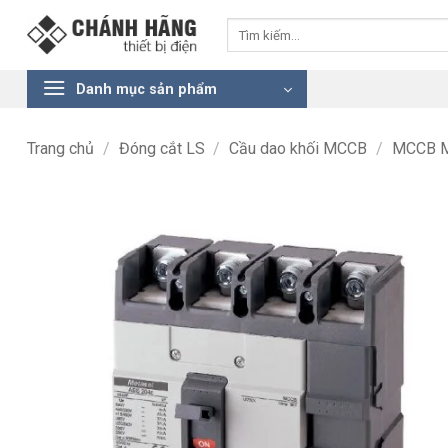
Bỏ
Tìm
qua
kiếm:
nội
dung
Danh mục sản phẩm
Trang chủ
/
Đóng cắt LS
/
Cầu dao khối MCCB
/
MCCB M