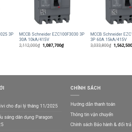
+
+
025 3P
MCCB Schneider EZC100F3030 3P
MCCB Schneider EZ
30A 10kA/415V
3P 60A 15kA/415V
Giá
Giá
Giá
2,112,000
₫
1,087,700
₫
3,033,800
₫
1,562,50
gốc
hiện
gốc
là:
tại
là:
2,112,000₫.
là:
3,033,800
7,700₫.
1,087,700₫.
ỚI
CHÍNH SÁCH
Hướng dẫn thanh toán
ivi cho đại lý tháng 11/2025
Thông tin vận chuyển
ếu sáng dân dụng Paragon
25
Chính sách Bảo hành & đổi trả