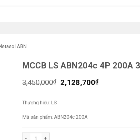
etasol ABN
MCCB LS ABN204c 4P 200A 
Giá
Giá
3,450,000
₫
2,128,700
₫
gốc
hiện
là:
tại
Thương hiệu: LS
3,450,000₫.
là:
2,128,700₫.
Mã sản phẩm: ABN204c 200A
MCCB LS ABN204c 4P 200A 30kA số lượng