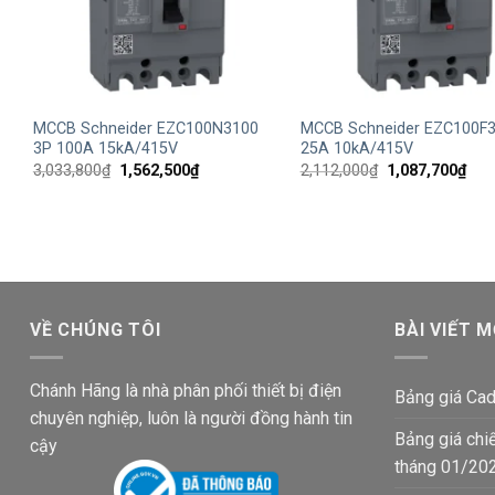
+
+
MCCB Schneider EZC100N3100
MCCB Schneider EZC100F3
3P 100A 15kA/415V
25A 10kA/415V
Giá
Giá
Giá
Giá
3,033,800
₫
1,562,500
₫
2,112,000
₫
1,087,700
₫
gốc
hiện
gốc
hiện
là:
tại
là:
tại
3,033,800₫.
là:
2,112,000₫.
là:
1,562,500₫.
1,08
VỀ CHÚNG TÔI
BÀI VIẾT M
Chánh Hãng là nhà phân phối thiết bị điện
Bảng giá Cad
chuyên nghiệp, luôn là người đồng hành tin
Bảng giá chi
cậy
tháng 01/20