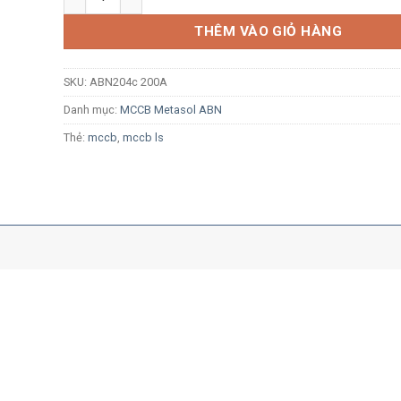
THÊM VÀO GIỎ HÀNG
SKU:
ABN204c 200A
Danh mục:
MCCB Metasol ABN
Thẻ:
mccb
,
mccb ls