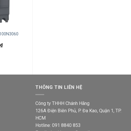
+
+
C100N3060
MCCB Schneider EZC100B3030
MCCB Schneide
3P 30A 7.5kA/415V
3P 80A 15kA/4
Giá
Giá
Giá
Giá
0
₫
2,028,400
₫
1,044,700
₫
3,033,800
₫
1,5
hiện
gốc
hiện
gốc
tại
là:
tại
là:
₫.
là:
2,028,400₫.
là:
3,03
1,562,500₫.
1,044,700₫.
THÔNG TIN LIÊN HỆ
Công ty THHH Chánh Hãng
126A Điện Biên Phủ, P. Đa Kao, Quận 1, TP.
HCM
Hotline: 091 8840 853