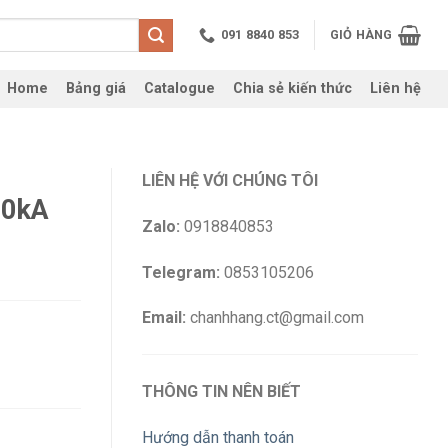
091 8840 853
GIỎ HÀNG
Home
Bảng giá
Catalogue
Chia sẻ kiến thức
Liên hệ
LIÊN HỆ VỚI CHÚNG TÔI
30kA
Zalo:
0918840853
Telegram:
0853105206
Email:
chanhhang.ct@gmail.com
THÔNG TIN NÊN BIẾT
Hướng dẫn thanh toán