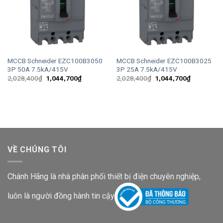
MCCB Schneider EZC100B3050
MCCB Schneider EZC100B3025
3P 50A 7.5kA/415V
3P 25A 7.5kA/415V
Giá
Giá
Giá
Giá
2,028,400
₫
1,044,700
₫
2,028,400
₫
1,044,700
₫
gốc
hiện
gốc
hiện
là:
tại
là:
tại
2,028,400₫.
là:
2,028,400₫.
là:
1,044,700₫.
1,044,700
VỀ CHÚNG TÔI
Chánh Hãng là nhà phân phối thiết bị điện chuyên nghiệp,
luôn là người đồng hành tin cậy