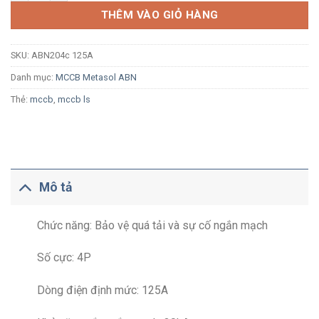
THÊM VÀO GIỎ HÀNG
SKU:
ABN204c 125A
Danh mục:
MCCB Metasol ABN
Thẻ:
mccb
,
mccb ls
Mô tả
Chức năng: Bảo vệ quá tải và sự cố ngắn mạch
Số cực: 4P
Dòng điện định mức: 125A