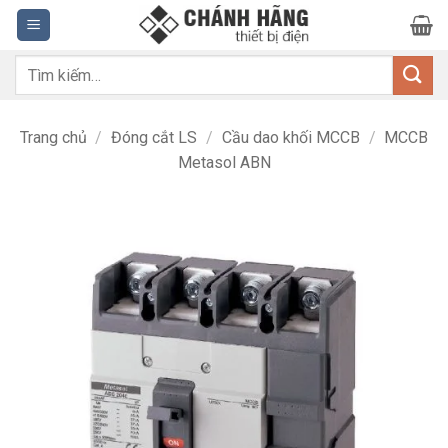
Bỏ
qua
nội
Tìm
dung
kiếm:
Trang chủ
/
Đóng cắt LS
/
Cầu dao khối MCCB
/
MCCB
Metasol ABN