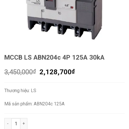
MCCB LS ABN204c 4P 125A 30kA
Giá
Giá
3,450,000
₫
2,128,700
₫
gốc
hiện
là:
tại
Thương hiệu: LS
3,450,000₫.
là:
2,128,700₫.
Mã sản phẩm: ABN204c 125A
MCCB LS ABN204c 4P 125A 30kA số lượng