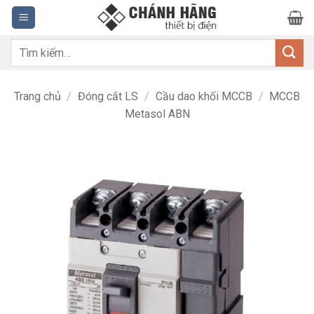
Bỏ
qua
nội
Tìm
dung
kiếm:
Trang chủ
/
Đóng cắt LS
/
Cầu dao khối MCCB
/
MCCB
Metasol ABN