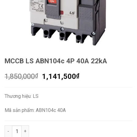
MCCB LS ABN104c 4P 40A 22kA
Giá
Giá
1,850,000
₫
1,141,500
₫
gốc
hiện
là:
tại
Thương hiệu: LS
1,850,000₫.
là:
1,141,500₫.
Mã sản phẩm: ABN104c 40A
MCCB LS ABN104c 4P 40A 22kA số lượng