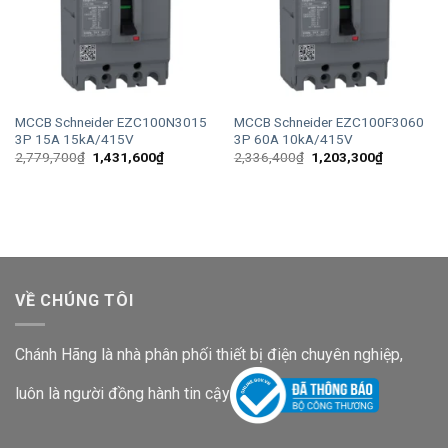
MCCB Schneider EZC100N3015
MCCB Schneider EZC100F3060
3P 15A 15kA/415V
3P 60A 10kA/415V
Giá
Giá
Giá
Giá
2,779,700
₫
1,431,600
₫
2,336,400
₫
1,203,300
₫
gốc
hiện
gốc
hiện
là:
tại
là:
tại
2,779,700₫.
là:
2,336,400₫.
là:
1,431,600₫.
1,203,300
VỀ CHÚNG TÔI
Chánh Hãng là nhà phân phối thiết bị điện chuyên nghiệp,
luôn là người đồng hành tin cậy