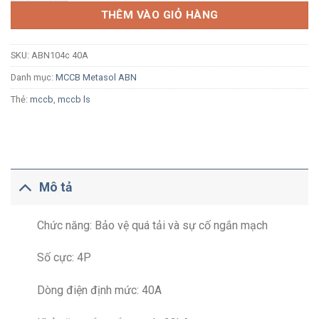
THÊM VÀO GIỎ HÀNG
SKU:
ABN104c 40A
Danh mục:
MCCB Metasol ABN
Thẻ:
mccb
,
mccb ls
Mô tả
Chức năng: Bảo vệ quá tải và sự cố ngắn mạch
Số cực: 4P
Dòng điện định mức: 40A