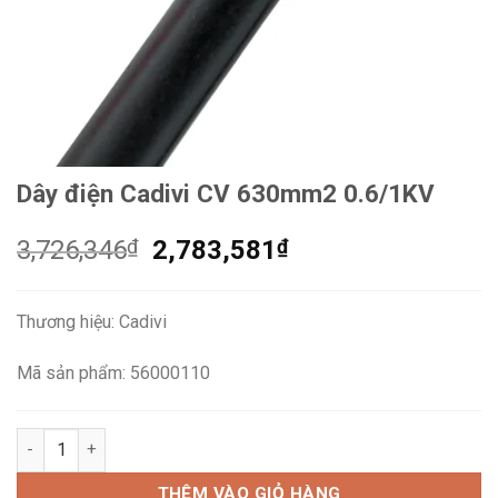
Dây điện Cadivi CV 630mm2 0.6/1KV
Giá
Giá
3,726,346
₫
2,783,581
₫
gốc
hiện
là:
tại
Thương hiệu: Cadivi
3,726,346₫.
là:
2,783,581₫.
Mã sản phẩm: 56000110
Dây điện Cadivi CV 630mm2 0.6/1KV số lượng
THÊM VÀO GIỎ HÀNG