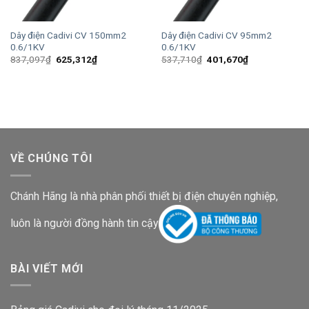
Dây điện Cadivi CV 150mm2
Dây điện Cadivi CV 95mm2
0.6/1KV
0.6/1KV
Giá
Giá
Giá
Giá
837,097
₫
625,312
₫
537,710
₫
401,670
₫
gốc
hiện
gốc
hiện
là:
tại
là:
tại
837,097₫.
là:
537,710₫.
là:
625,312₫.
401,670₫.
VỀ CHÚNG TÔI
Chánh Hãng là nhà phân phối thiết bị điện chuyên nghiệp,
luôn là người đồng hành tin cậy
BÀI VIẾT MỚI