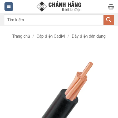
Bỏ
qua
nội
Tìm
dung
kiếm:
Trang chủ
/
Cáp điện Cadivi
/
Dây điện dân dụng