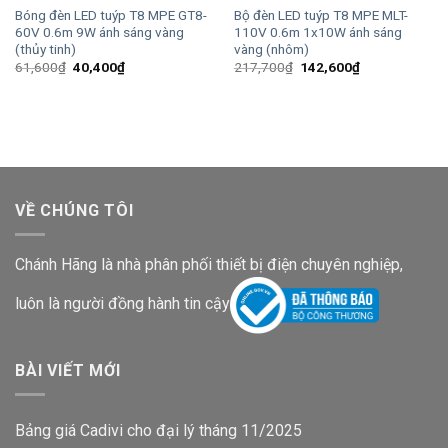
Bóng đèn LED tuýp T8 MPE GT8-
Bộ đèn LED tuýp T8 MPE MLT-
60V 0.6m 9W ánh sáng vàng
110V 0.6m 1x10W ánh sáng
(thủy tinh)
vàng (nhôm)
Giá
Giá
Giá
Giá
61,600
₫
40,400
₫
217,700
₫
142,600
₫
gốc
hiện
gốc
hiện
là:
tại
là:
tại
61,600₫.
là:
217,700₫.
là:
40,400₫.
142,600₫.
VỀ CHÚNG TÔI
Chánh Hãng là nhà phân phối thiết bị điện chuyên nghiệp,
luôn là người đồng hành tin cậy
BÀI VIẾT MỚI
Bảng giá Cadivi cho đại lý tháng 11/2025