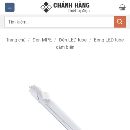
Bỏ
qua
nội
Tìm
dung
kiếm:
Trang chủ
/
Đèn MPE
/
Đèn LED tube
/
Bóng LED tube
cảm biến