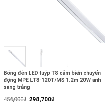
Bóng đèn LED tuýp T8 cảm biến chuyển
động MPE LT8-120T/MS 1.2m 20W ánh
sáng trắng
Giá
Giá
456,000
₫
298,700
₫
gốc
hiện