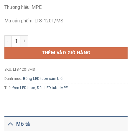
là:
tại
Thương hiệu: MPE
456,000₫.
là:
298,700₫.
Mã sản phẩm: LT8-120T/MS
Bóng đèn LED tuýp T8 cảm biến chuyển động MPE LT8-120T/M
THÊM VÀO GIỎ HÀNG
SKU:
LT8-120T/MS
Danh mục:
Bóng LED tube cảm biến
Thẻ:
Đèn LED tube
,
Đèn LED tube MPE
Mô tả