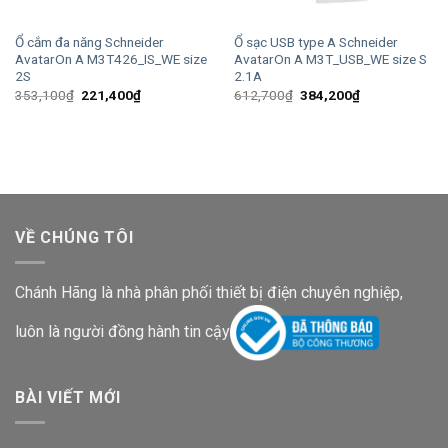
Ổ cắm đa năng Schneider
Ổ sạc USB type A Schneider
AvatarOn A M3T426_IS_WE size
AvatarOn A M3T_USB_WE size S
2S
2.1A
Giá
Giá
Giá
Giá
353,100
₫
221,400
₫
612,700
₫
384,200
₫
gốc
hiện
gốc
hiện
là:
tại
là:
tại
353,100₫.
là:
612,700₫.
là:
221,400₫.
384,200₫.
VỀ CHÚNG TÔI
Chánh Hãng là nhà phân phối thiết bị điện chuyên nghiệp,
luôn là người đồng hành tin cậy
BÀI VIẾT MỚI