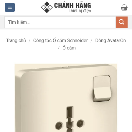
Bỏ
qua
nội
Tìm
dung
kiếm:
Trang chủ
/
Công tắc Ổ cắm Schneider
/
Dòng AvatarOn
/
Ổ cắm