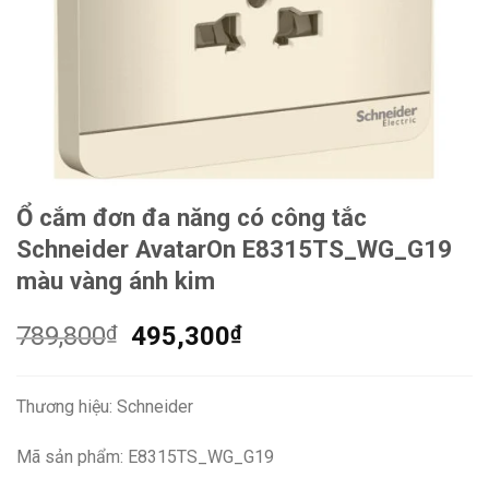
Ổ cắm đơn đa năng có công tắc
Schneider AvatarOn E8315TS_WG_G19
màu vàng ánh kim
Giá
Giá
789,800
₫
495,300
₫
gốc
hiện
là:
tại
Thương hiệu: Schneider
789,800₫.
là:
495,300₫.
Mã sản phẩm: E8315TS_WG_G19