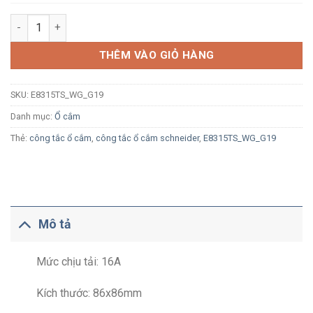
Ổ cắm đơn đa năng có công tắc Schneider AvatarOn E8315TS
THÊM VÀO GIỎ HÀNG
SKU:
E8315TS_WG_G19
Danh mục:
Ổ cắm
Thẻ:
công tắc ổ cắm
,
công tắc ổ cắm schneider
,
E8315TS_WG_G19
Mô tả
Mức chịu tải: 16A
Kích thước: 86x86mm